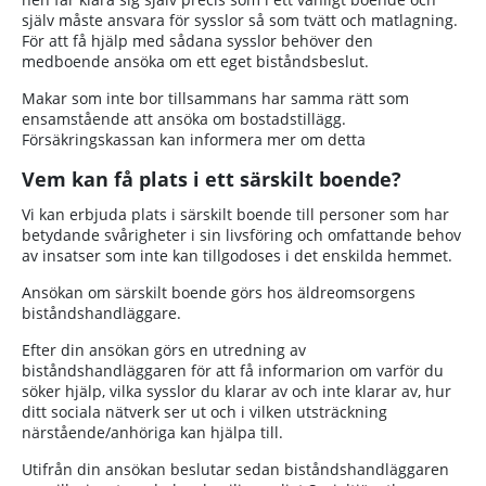
själv måste ansvara för sysslor så som tvätt och matlagning.
För att få hjälp med sådana sysslor behöver den
medboende ansöka om ett eget biståndsbeslut.
Makar som inte bor tillsammans har samma rätt som
ensamstående att ansöka om bostadstillägg.
Försäkringskassan kan informera mer om detta
Vem kan få plats i ett särskilt boende?
Vi kan erbjuda plats i särskilt boende till personer som har
betydande svårigheter i sin livsföring och omfattande behov
av insatser som inte kan tillgodoses i det enskilda hemmet.
Ansökan om särskilt boende görs hos äldreomsorgens
biståndshandläggare.
Efter din ansökan görs en utredning av
biståndshandläggaren för att få informarion om varför du
söker hjälp, vilka sysslor du klarar av och inte klarar av, hur
ditt sociala nätverk ser ut och i vilken utsträckning
närstående/anhöriga kan hjälpa till.
Utifrån din ansökan beslutar sedan biståndshandläggaren