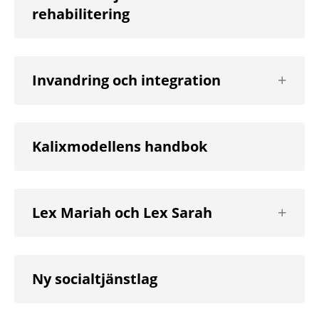
rehabilitering
nivå
Visa
Invandring och integration
nästa
nivå
Kalixmodellens handbok
Visa
Lex Mariah och Lex Sarah
nästa
nivå
Ny socialtjänstlag