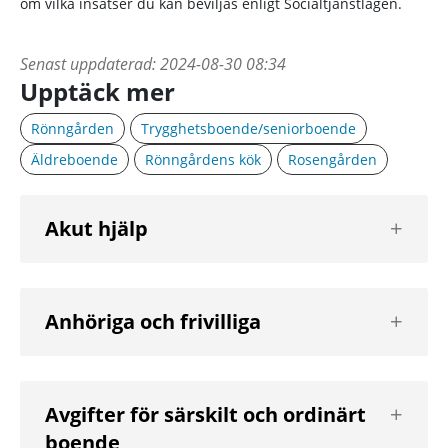
om vilka insatser du kan beviljas enligt Socialtjänstlagen.
Senast uppdaterad:
2024-08-30 08:34
Upptäck mer
Rönngården
Trygghetsboende/seniorboende
Äldreboende
Rönngårdens kök
Rosengården
Visa
Akut hjälp
nästa
nivå
Visa
Anhöriga och frivilliga
nästa
nivå
Visa
Avgifter för särskilt och ordinärt
nästa
boende
nivå