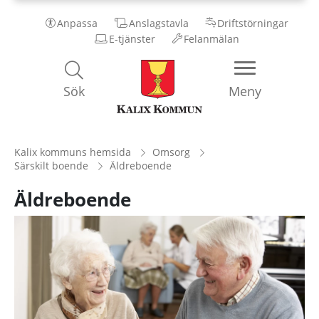
Anpassa
Anslagstavla
Driftstörningar
E-tjänster
Felanmälan
Kalix
Sök
Meny
Kommun
Kalix kommuns hemsida
Omsorg
Särskilt boende
Äldreboende
Äldreboende