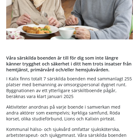
Våra särskilda boenden är till för dig som inte längre
känner trygghet och säkerhet i ditt hem trots insatser från
hemtjänst, primärvård och/eller hemsjukvården.
I Kalix finns totalt 7 särskilda boenden med sammanlagt 255
platser med bemanning av omsorgspersonal dygnet runt.
Byggnationen av ett ytterligare särskiltboende pågår,
beräknas vara klart januari 2025
Aktiviteter anordnas på varje boende i samverkan med
andra aktörer som exempelvis; kyrkliga samfund, Röda
korset, olika studieförbund, Lions och Kalixin pirteät.
Kommunal hälso- och sjukvård omfattar sjuksköterska,
arbetsterapeut- och sjukgymnast. Våra särskilda boenden