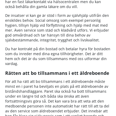
har en fast läkarkontakt via hälsocentralen men du kan
också behålla din gamla läkare om du vill.
De insatser vi kan ge är stöd i form av självhjälp utifrån den
enskildes behov. Social omsorg som exempel personlig
hygien, tillsyn hjälp vid förflyttning och hjälp med mat med
mer. Även service som städ och klädvård utförs. Vi erbjuder
god omvårdnad och tar hänsyn till dina behov av
självbestämmande, integritet, trygghet och livskvalitet.
Du har kontrakt på din bostad och betalar hyra för bostaden
som du inreder med dina egna tillhörigheter. Det är ditt
hem och det är du som tillsammans med oss utformar din
vardag.
Rätten att bo tillsammans i ett äldreboende
För att ha rätt att bo tillsammans i ett äldreboende måste
minst en i paret ha beviljats en plats på ett äldreboende av
biståndshandläggare. Paret ska också ha bott tillsammans
under en längre tid och båda ska önska att även
fortsättningsvis göra så.
Det kan vara bra att veta att den
medboende personen inte automatiskt har rätt till att ta del
av den service som äldreboendet erbjuder. Det innebär att
hen får klara sig själv precis som i ett vanligt boende och