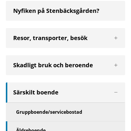
Nyfiken på Stenbäcksgården?
Visa
Resor, transporter, besök
nästa
nivå
Visa
Skadligt bruk och beroende
nästa
nivå
Visa
Särskilt boende
nästa
nivå
Gruppboende/servicebostad
Visa
Äldreboende