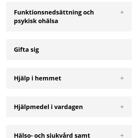
Visa
Funktionsnedsättning och
nästa
psykisk ohälsa
nivå
Gifta sig
Visa
Hjälp i hemmet
nästa
nivå
Visa
Hjälpmedel i vardagen
nästa
nivå
Visa
Hälso- och sjukvård samt
nästa