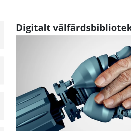
Digitalt välfärdsbibliote
a
sta
å
a
sta
å
a
sta
å