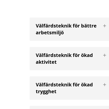
Vis
Välfärdsteknik för bättre
nä
arbetsmiljö
niv
Vis
Välfärdsteknik för ökad
nä
aktivitet
niv
Vis
Välfärdsteknik för ökad
nä
trygghet
niv