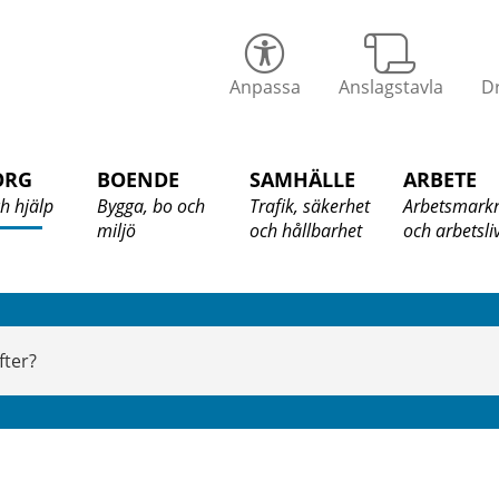
alix
Anpassa
Anslagstavla
Dr
ommun
ORG
BOENDE
SAMHÄLLE
ARBETE
h hjälp
Bygga, bo och
Trafik, säkerhet
Arbetsmark
miljö
och hållbarhet
och arbetsli