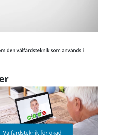
n om den välfärdsteknik som används i
er
Välfärdsteknik för ökad