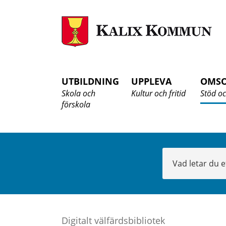
K
K
UTBILDNING
UPPLEVA
OMS
Skola och
Kultur och fritid
Stöd oc
förskola
Sök
Digitalt välfärdsbibliotek