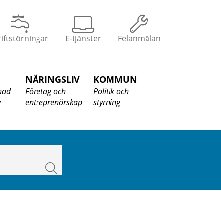
iftstörningar
E-tjänster
Felanmälan
NÄRINGSLIV
KOMMUN
nad
Företag och
Politik och
v
entreprenörskap
styrning
Sök