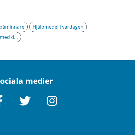
påminnare
Hjälpmedel i vardagen
 med d...
ociala medier
Facebook
Twitter
Instagram