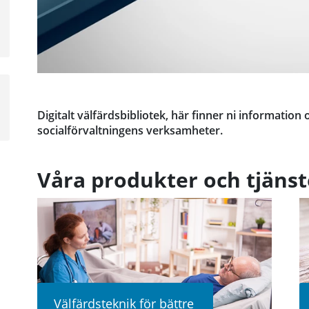
a
sta
å
a
sta
Digitalt välfärdsbibliotek, här finner ni informatio
å
socialförvaltningens verksamheter.
Våra produkter och tjänst
Välfärdsteknik för bättre