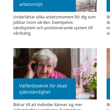
arbetsmiljö
Underlättar olika arbetsmoment för dig som
B
jobbar inom vården. Exempelvis:
d
vändsystem och positionerande system till
i
vårdsäng.
v
Välfärdsteknik för ökad
självständighet
Bidrar till att individer känner sig mer
B