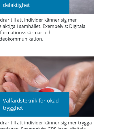
delaktighet
idrar till att individer känner sig mer
elaktiga i samhället. Exempelvis: Digitala
nformationsskärmar och
ideokommunikation.
Välfärdsteknik för ökad
trygghet
idrar till att individer känner sig mer trygga