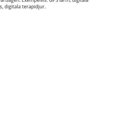
 vardagen. Exempelvis: GPS larm, digitala
s, digitala terapidjur.