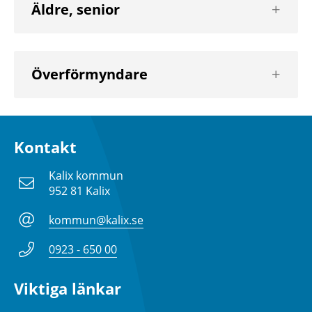
Visa
Äldre, senior
nästa
nivå
Visa
Överförmyndare
nästa
nivå
Kontakt
Kalix kommun
952 81 Kalix
kommun@kalix.se
0923 - 650 00
Viktiga länkar