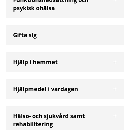
nästa
psykisk ohälsa
nivå
Gifta sig
Visa
Hjälp i hemmet
nästa
nivå
Visa
Hjälpmedel i vardagen
nästa
nivå
Visa
Hälso- och sjukvård samt
nästa
rehabilitering
nivå