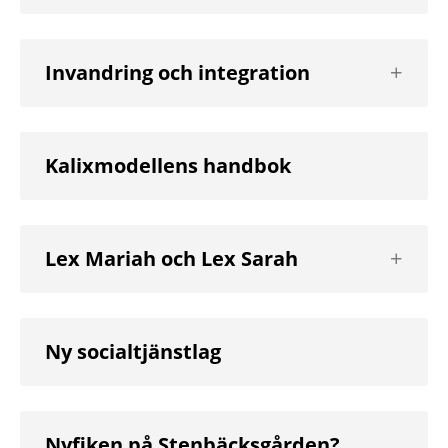
Visa
Invandring och integration
nästa
nivå
Kalixmodellens handbok
Visa
Lex Mariah och Lex Sarah
nästa
nivå
Ny socialtjänstlag
Nyfiken på Stenbäcksgården?