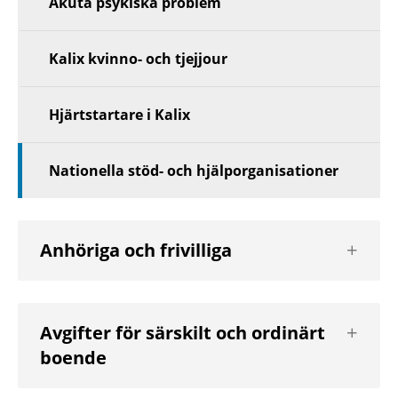
Akuta psykiska problem
Kalix kvinno- och tjejjour
Hjärtstartare i Kalix
Nationella stöd- och hjälporganisationer
Visa
Anhöriga och frivilliga
nästa
nivå
Visa
Avgifter för särskilt och ordinärt
nästa
boende
nivå