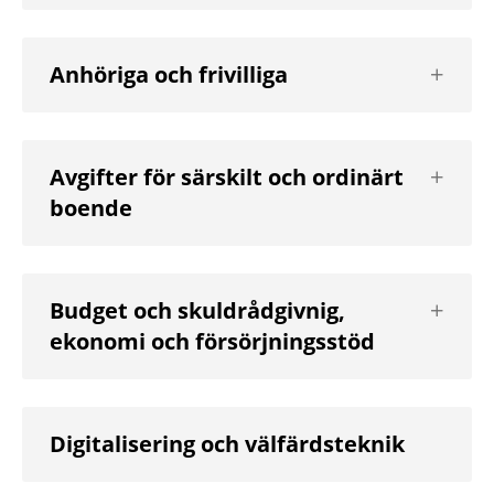
nivå
Visa
Anhöriga och frivilliga
nästa
nivå
Visa
Avgifter för särskilt och ordinärt
nästa
boende
nivå
Visa
Budget och skuldrådgivnig,
nästa
ekonomi och försörjningsstöd
nivå
Digitalisering och välfärdsteknik