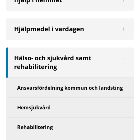
nästa
nivå
Visa
Hjälpmedel i vardagen
nästa
nivå
Visa
Hälso- och sjukvård samt
nästa
rehabilitering
nivå
Ansvarsfördelning kommun och landsting
Hemsjukvård
Rehabilitering