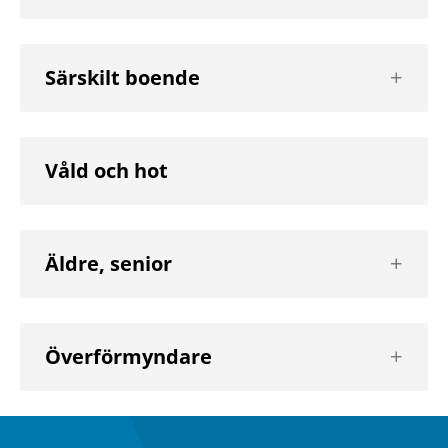
nivå
Visa
Särskilt boende
nästa
nivå
Våld och hot
Visa
Äldre, senior
nästa
nivå
Visa
Överförmyndare
nästa
nivå