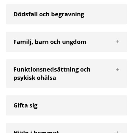
Dödsfall och begravning
Visa
Familj, barn och ungdom
nästa
nivå
Visa
Funktionsnedsättning och
nästa
psykisk ohälsa
nivå
Gifta sig
Visa
Hjälp i hemmet