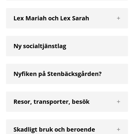
Visa
Lex Mariah och Lex Sarah
nästa
nivå
Ny socialtjänstlag
Nyfiken på Stenbäcksgården?
Visa
Resor, transporter, besök
nästa
nivå
Visa
Skadligt bruk och beroende
nästa