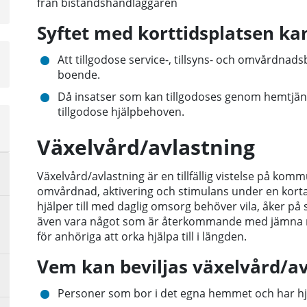
från biståndshandläggaren
å
Syftet med korttidsplatsen ka
Att tillgodose service-, tillsyns- och omvårdnads
boende.
Då insatser som kan tillgodoses genom hemtjänsti
tillgodose hjälpbehoven.
a
sta
Växelvård/avlastning
å
Växelvård/avlastning är en tillfällig vistelse på kom
omvårdnad, aktivering och stimulans under en kortar
hjälper till med daglig omsorg behöver vila, åker på 
även vara något som är återkommande med jämna m
för anhöriga att orka hjälpa till i längden.
Vem kan beviljas växelvård/av
Personer som bor i det egna hemmet och har hjäl