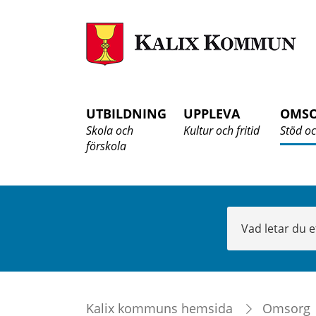
K
K
UTBILDNING
UPPLEVA
OMS
Skola och
Kultur och fritid
Stöd oc
förskola
Sök
Kalix kommuns hemsida
Omsorg