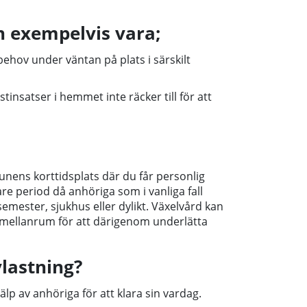
n exempelvis vara;
behov under väntan på plats i särskilt
nsatser i hemmet inte räcker till för att
munens korttidsplats där du får personlig
e period då anhöriga som i vanliga fall
semester, sjukhus eller dylikt. Växelvård kan
ellanrum för att därigenom underlätta
lastning?
p av anhöriga för att klara sin vardag.