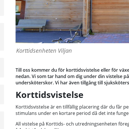
Korttidsenheten Viljan
Till oss kommer du för korttidsvistelse eller för väx
nedan. Vi som tar hand om dig under din vistelse p
undersköterskor. Vi har även tillgång till sjuksköte
a
Korttidsvistelse
sta
å
Korttidsvistelse är en tillfällig placering där du får
stimulans under en kortare period då det inte funge
a
All vistelse på Korttids- och utredningsenheten före
sta