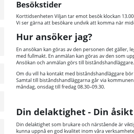
Besökstider
sta
å
Korttidsenheten Viljan tar emot besök klockan 13.00
Vi ser gärna att besökare undvik att komma när mid
Hur ansöker jag?
a
sta
å
En ansökan kan göras av den personen det gäller, le
med fullmakt. En anmälan kan göras av den som up
Ansökan och anmälan görs till biståndshandläggare
Om du vill ha kontakt med biståndshandläggare bör
Samtal till biståndshandläggarna går via kommunens 
måndag, onsdag till fredag 08.30–09.30.
a
sta
Din delaktighet - Din åsikt 
å
Din delaktighet som brukare och närstående är viktig f
kunna uppnå en god kvalitet inom våra verksamheter