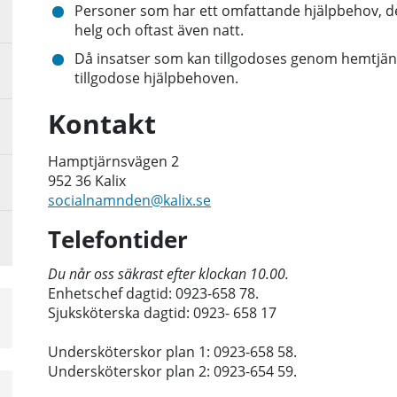
Personer som har ett omfattande hjälpbehov, det
helg och oftast även natt.
Då insatser som kan tillgodoses genom hemtjänsti
tillgodose hjälpbehoven.
Kontakt
Hamptjärnsvägen 2
952 36 Kalix
socialnamnden@kalix.se
Telefontider
Du når oss säkrast efter klockan 10.00.
Enhetschef dagtid: 0923-658 78.
a
Sjuksköterska dagtid: 0
923-
658 17
sta
å
Undersköterskor plan 1: 0923-658 58.
Undersköterskor plan 2: 0923-654 59.
a