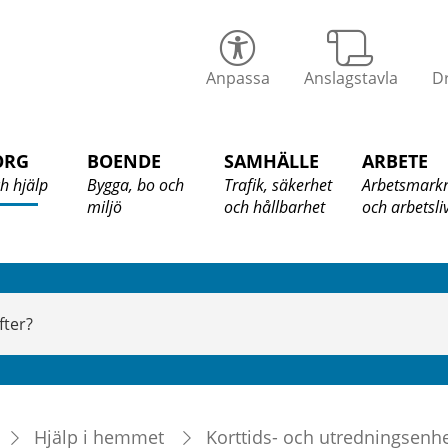
alix
Anpassa
Anslagstavla
Dr
ommun
ORG
BOENDE
SAMHÄLLE
ARBETE
h hjälp
Bygga, bo och
Trafik, säkerhet
Arbetsmark
miljö
och hållbarhet
och arbetsli
Hjälp i hemmet
Korttids- och utredningsenh