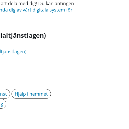
 att dela med dig! Du kan antingen
da dig av vårt digitala system för
ialtjänstlagen)
ltjänstlagen)
nst
Hjälp i hemmet
ng