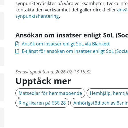
synpunkter/åsikter på våra verksamheter, tveka inte
kontakta den verksamhet det gäller direkt eller
använ
synpunktshantering
.
Ansökan om insatser enligt SoL (Soc
Ansök om insatser enligt SoL via Blankett
E-tjänst för ansökan om insatser enligt SoL (Socia
a
sta
å
Senast uppdaterad:
2026-02-13 15:32
Upptäck mer
a
sta
å
Matsedlar för hemmaboende
Hemhjälp, hemtjä
Ring fixaren på 656 28
Anhörigstöd och avlösni
a
sta
å