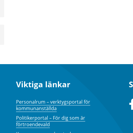
a
sta
å
a
sta
å
Viktiga länkar
S
Personalrum – verktygsportal för
kommunanställda
Politikerportal – För dig som är
förtroendevald