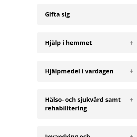
Gifta sig
Vis
Hjälp i hemmet
nä
niv
Vis
Hjälpmedel i vardagen
nä
niv
Vis
Hälso- och sjukvård samt
nä
rehabilitering
niv
Vis
Invandring och