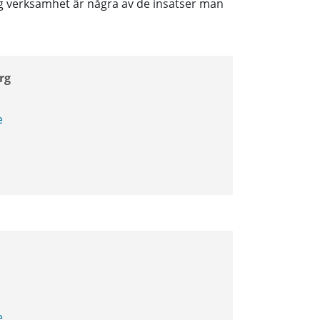
ig verksamhet är några av de insatser man
rg
e
e.
e