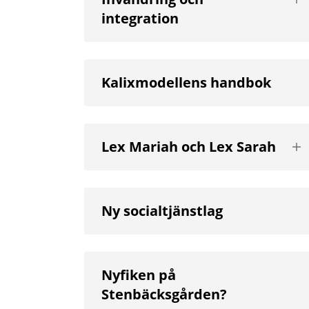
nä
integration
niv
Kalixmodellens handbok
Vis
Lex Mariah och Lex Sarah
nä
niv
Ny socialtjänstlag
Nyfiken på
Stenbäcksgården?