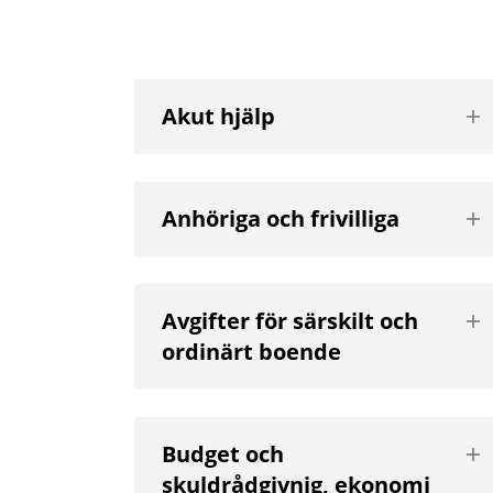
Vis
Akut hjälp
nä
niv
Vis
Anhöriga och frivilliga
nä
niv
Vis
Avgifter för särskilt och
nä
ordinärt boende
niv
Vis
Budget och
nä
skuldrådgivnig, ekonomi
niv