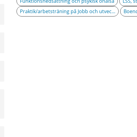
Funktionsnedsättning och psykisk ohälsa
LSS, s
Praktik/arbetsträning på Jobb och utvec...
Boen
a
sta
å
a
sta
å
a
sta
å
a