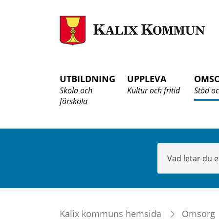
K
K
UTBILDNING
UPPLEVA
OMS
Skola och
Kultur och fritid
Stöd oc
förskola
Sök
Kalix kommuns hemsida
Omsorg