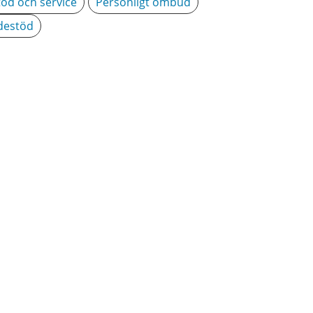
töd och service
Personligt ombud
destöd