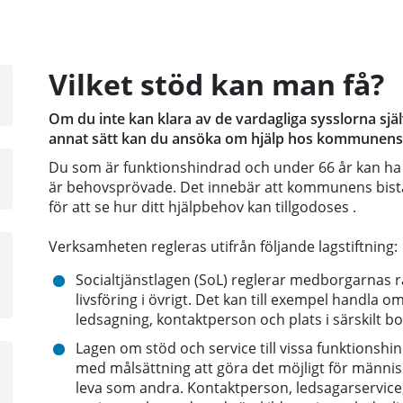
Vilket stöd kan man få?
a
sta
Om du inte kan klara av de vardagliga sysslorna själ
å
annat sätt kan du ansöka om hjälp hos kommunens
Du som är funktionshindrad och under 66 år kan ha rä
a
är behovsprövade. Det innebär att kommunens bistå
sta
för att se hur ditt hjälpbehov kan tillgodoses .
å
Verksamheten regleras utifrån följande lagstiftning:
a
sta
Socialtjänstlagen (SoL) reglerar medborgarnas rät
å
livsföring i övrigt. Det kan till exempel handla 
ledsagning, kontaktperson och plats i särskilt b
Lagen om stöd och service till vissa funktionshin
a
med målsättning att göra det möjligt för männi
sta
leva som andra. Kontaktperson, ledsagarservice, 
å