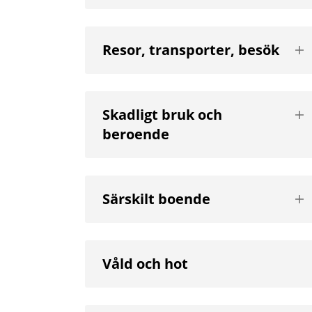
Vis
Resor, transporter, besök
nä
niv
Vis
Skadligt bruk och
nä
beroende
niv
Vis
Särskilt boende
nä
niv
Våld och hot