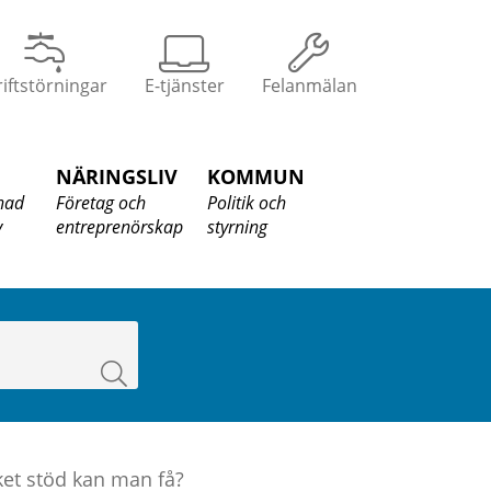
iftstörningar
E-tjänster
Felanmälan
NÄRINGSLIV
KOMMUN
nad
Företag och
Politik och
v
entreprenörskap
styrning
Sök
ket stöd kan man få?