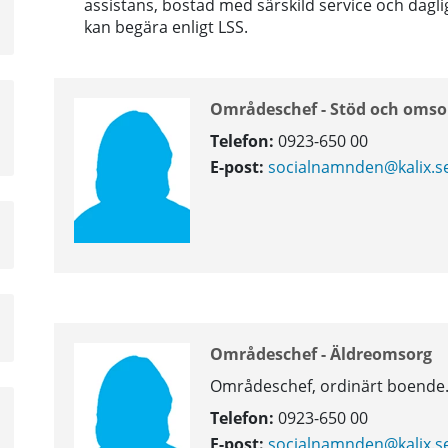
assistans, bostad med särskild service och dagl
kan begära enligt LSS.
Områdeschef - Stöd och omso
Telefon:
0923-650 00
E-post:
socialnamnden@kalix.s
a
sta
Områdeschef - Äldreomsorg
å
Områdeschef, ordinärt boend
a
Telefon:
0923-650 00
sta
E-post:
socialnamnden@kalix.s