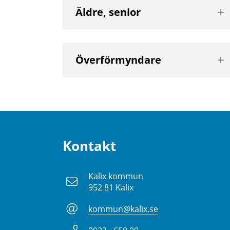
Vis
Äldre, senior
nä
niv
Vis
Överförmyndare
nä
niv
Kontakt
Kalix kommun
952 81 Kalix
kommun@kalix.se