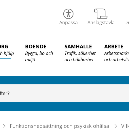
alix
Anpassa
Anslagstavla
Dr
ommun
ORG
BOENDE
SAMHÄLLE
ARBETE
h hjälp
Bygga, bo och
Trafik, säkerhet
Arbetsmark
miljö
och hållbarhet
och arbetsli
Funktionsnedsättning och psykisk ohälsa
Vil