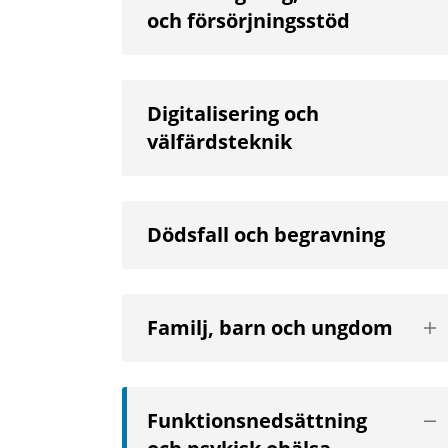
och försörjningsstöd
Digitalisering och
välfärdsteknik
Dödsfall och begravning
Vis
Familj, barn och ungdom
nä
niv
Vis
Funktionsnedsättning
nä