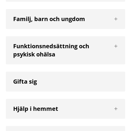
Visa
Familj, barn och ungdom
nästa
nivå
Visa
Funktionsnedsättning och
nästa
psykisk ohälsa
nivå
Gifta sig
Visa
Hjälp i hemmet
nästa
nivå