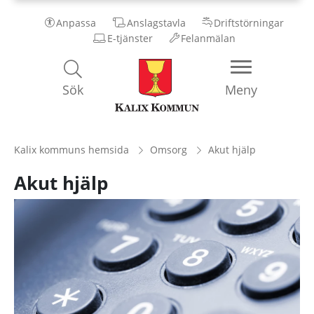
Anpassa
Anslagstavla
Driftstörningar
E-tjänster
Felanmälan
Kalix
Sök
Meny
Kommun
Kalix kommuns hemsida
Omsorg
Akut hjälp
Akut hjälp