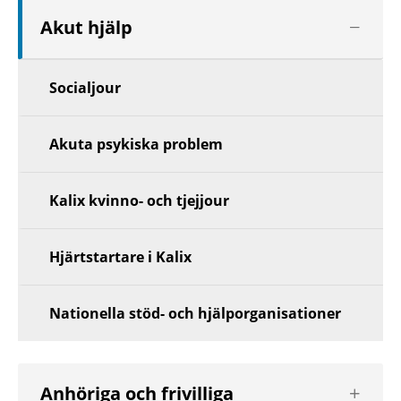
Visa
Akut hjälp
nästa
nivå
Socialjour
Akuta psykiska problem
Kalix kvinno- och tjejjour
Hjärtstartare i Kalix
Nationella stöd- och hjälporganisationer
Visa
Anhöriga och frivilliga
nästa