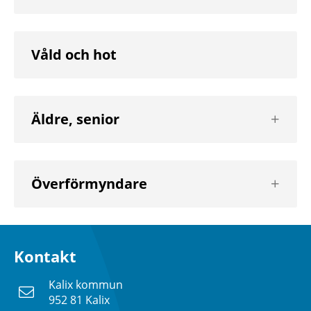
nivå
Våld och hot
Visa
Äldre, senior
nästa
nivå
Visa
Överförmyndare
nästa
nivå
Kontakt
Kalix kommun
952 81 Kalix