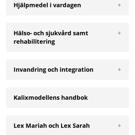
Visa
Hjälpmedel i vardagen
nästa
nivå
Visa
Hälso- och sjukvård samt
nästa
rehabilitering
nivå
Visa
Invandring och integration
nästa
nivå
Kalixmodellens handbok
Visa
Lex Mariah och Lex Sarah
nästa
nivå