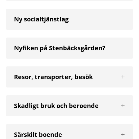
Ny socialtjänstlag
Nyfiken på Stenbäcksgården?
Visa
Resor, transporter, besök
nästa
nivå
Visa
Skadligt bruk och beroende
nästa
nivå
Visa
Särskilt boende
nästa