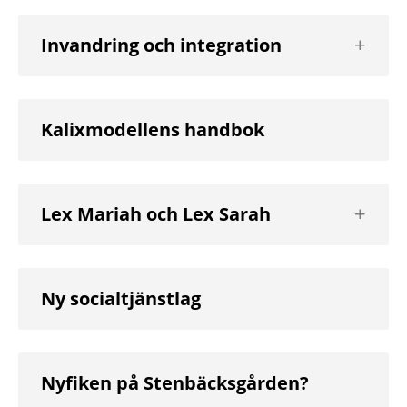
Visa
Invandring och integration
nästa
nivå
Kalixmodellens handbok
Visa
Lex Mariah och Lex Sarah
nästa
nivå
Ny socialtjänstlag
Nyfiken på Stenbäcksgården?