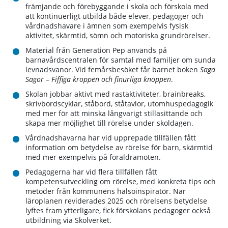
främjande och förebyggande i skola och förskola med
att kontinuerligt utbilda både elever, pedagoger och
vårdnadshavare i ämnen som exempelvis fysisk
aktivitet, skärmtid, sömn och motoriska grundrörelser.
Material från Generation Pep används på
barnavårdscentralen för samtal med familjer om sunda
levnadsvanor. Vid femårsbesöket får barnet boken
Saga
Sagor – Fiffiga kroppen och finurliga knoppen
.
Skolan jobbar aktivt med rastaktiviteter, brainbreaks,
skrivbordscyklar, ståbord, ståtavlor, utomhuspedagogik
med mer för att minska långvarigt stillasittande och
skapa mer möjlighet till rörelse under skoldagen.
Vårdnadshavarna har vid upprepade tillfällen fått
information om betydelse av rörelse för barn, skärmtid
med mer exempelvis på föräldramöten.
Pedagogerna har vid flera tillfällen fått
kompetensutveckling om rörelse, med konkreta tips och
metoder från kommunens hälsoinspiratör. När
läroplanen reviderades 2025 och rörelsens betydelse
lyftes fram ytterligare, fick förskolans pedagoger också
utbildning via Skolverket.