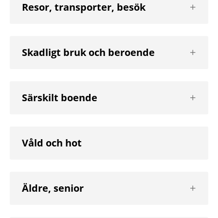
Visa
Resor, transporter, besök
nästa
nivå
Visa
Skadligt bruk och beroende
nästa
nivå
Visa
Särskilt boende
nästa
nivå
Våld och hot
Visa
Äldre, senior
nästa
nivå