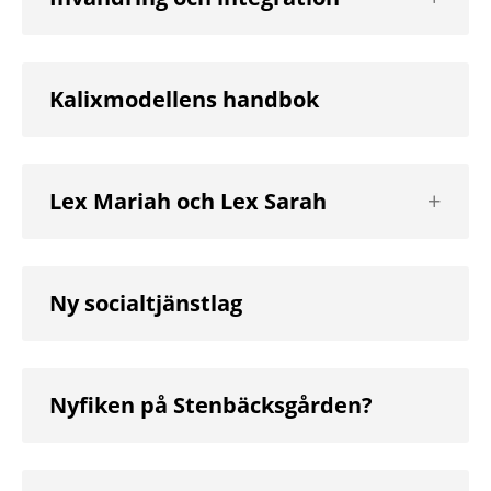
nästa
nivå
Kalixmodellens handbok
Visa
Lex Mariah och Lex Sarah
nästa
nivå
Ny socialtjänstlag
Nyfiken på Stenbäcksgården?