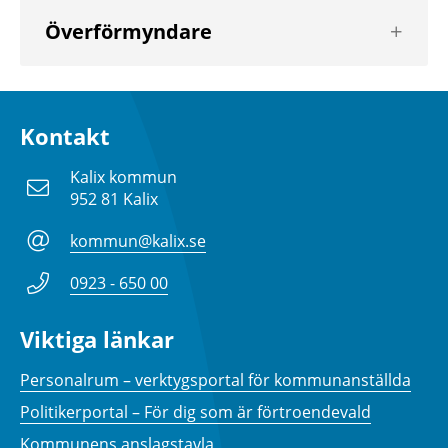
Visa
Överförmyndare
nästa
nivå
Kontakt
Kalix kommun
952 81 Kalix
kommun@kalix.se
0923 - 650 00
Viktiga länkar
Personalrum – verktygsportal för kommunanställda
Politikerportal – För dig som är förtroendevald
Kommunens anslagstavla