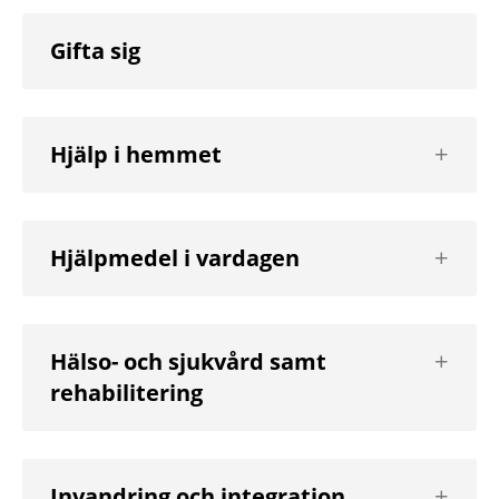
Gifta sig
Visa
Hjälp i hemmet
nästa
nivå
Visa
Hjälpmedel i vardagen
nästa
nivå
Visa
Hälso- och sjukvård samt
nästa
rehabilitering
nivå
Visa
Invandring och integration