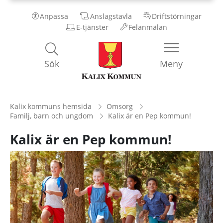
Anpassa
Anslagstavla
Driftstörningar
E-tjänster
Felanmälan
Kalix
Sök
Meny
Kommun
Kalix kommuns hemsida
Omsorg
Familj, barn och ungdom
Kalix är en Pep kommun!
Kalix är en Pep kommun!