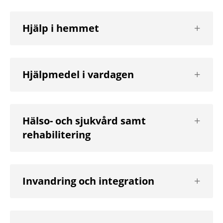
Visa
Hjälp i hemmet
nästa
nivå
Visa
Hjälpmedel i vardagen
nästa
nivå
Visa
Hälso- och sjukvård samt
nästa
rehabilitering
nivå
Visa
Invandring och integration
nästa
nivå