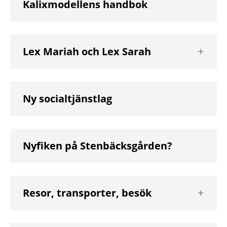
Kalixmodellens handbok
Visa
Lex Mariah och Lex Sarah
nästa
nivå
Ny socialtjänstlag
Nyfiken på Stenbäcksgården?
Visa
Resor, transporter, besök
nästa
nivå