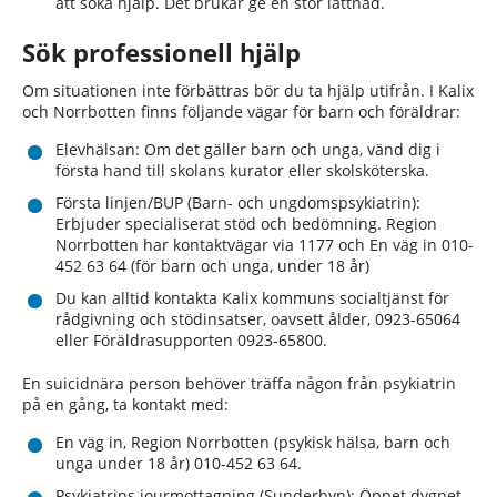
att söka hjälp. Det brukar ge en stor lättnad.
Sök professionell hjälp
Om situationen inte förbättras bör du ta hjälp utifrån. I Kalix
och Norrbotten finns följande vägar för barn och föräldrar:
Elevhälsan: Om det gäller barn och unga, vänd dig i
första hand till skolans kurator eller skolsköterska.
Första linjen/BUP (Barn- och ungdomspsykiatrin):
Erbjuder specialiserat stöd och bedömning. Region
Norrbotten har kontaktvägar via 1177 och En väg in 010-
452 63 64 (för barn och unga, under 18 år)
Du kan alltid kontakta Kalix kommuns socialtjänst för
rådgivning och stödinsatser, oavsett ålder, 0923-65064
eller Föräldrasupporten 0923-65800.
En suicidnära person behöver träffa någon från psykiatrin
på en gång, ta kontakt med:
En väg in, Region Norrbotten (psykisk hälsa, barn och
unga under 18 år) 010-452 63 64.
Psykiatrins jourmottagning (Sunderbyn): Öppet dygnet