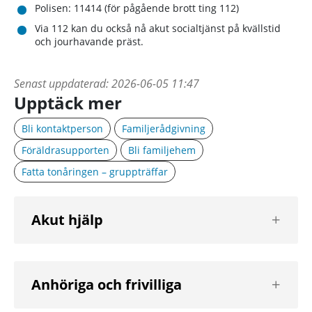
Polisen: 11414 (för pågående brott ting 112)
Via 112 kan du också nå akut socialtjänst på kvällstid
och jourhavande präst.
Senast uppdaterad:
2026-06-05 11:47
Upptäck mer
Bli kontaktperson
Familjerådgivning
Föräldrasupporten
Bli familjehem
Fatta tonåringen – gruppträffar
Visa
Akut hjälp
nästa
nivå
Visa
Anhöriga och frivilliga
nästa
nivå