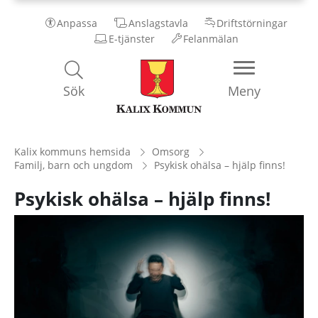
Anpassa
Anslagstavla
Driftstörningar
E-tjänster
Felanmälan
Kalix
Sök
Meny
Kommun
Kalix kommuns hemsida
Omsorg
Familj, barn och ungdom
Psykisk ohälsa – hjälp finns!
Psykisk ohälsa – hjälp finns!