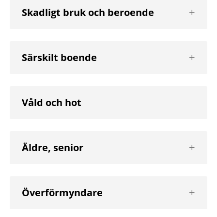
Visa
Skadligt bruk och beroende
nästa
nivå
Visa
Särskilt boende
nästa
nivå
Våld och hot
Visa
Äldre, senior
nästa
nivå
Visa
Överförmyndare
nästa
nivå