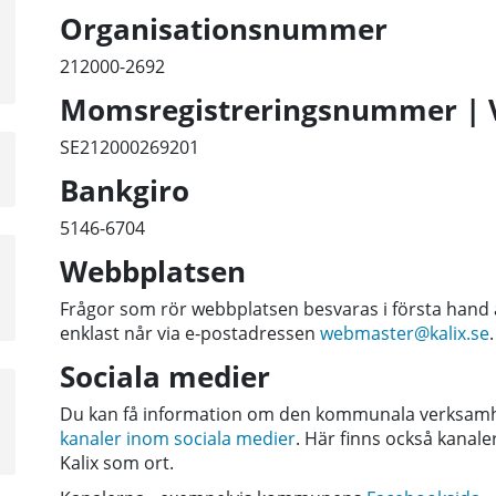
Organisationsnummer
a
sta
212000-2692
å
Momsregistreringsnummer | 
SE212000269201
a
sta
Bankgiro
å
5146-6704
a
Webbplatsen
sta
Frågor som rör webbplatsen besvaras i första han
å
enklast når via e-postadressen
webmaster@kalix.se
Sociala medier
a
Du kan få information om den kommunala verksamh
sta
kanaler inom sociala medier
. Här finns också kanale
å
Kalix som ort.