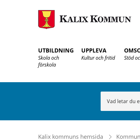
K
K
UTBILDNING
UPPLEVA
OMS
Skola och
Kultur och fritid
Stöd oc
förskola
Sök
Kalix kommuns hemsida
Kommu