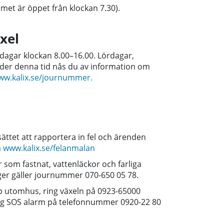
met är öppet från klockan 7.30).
xel
dagar klockan 8.00–16.00. Lördagar,
nder denna tid nås du av information om
ww.kalix.se/journummer.
ättet att rapportera in fel och ärenden
a www.kalix.se/felanmalan
r som fastnat, vattenläckor och farliga
ger gäller journummer 070-650 05 78.
pp utomhus, r
ing växeln på 0923-65000
ring SOS alarm på telefonnummer 0920-22 80