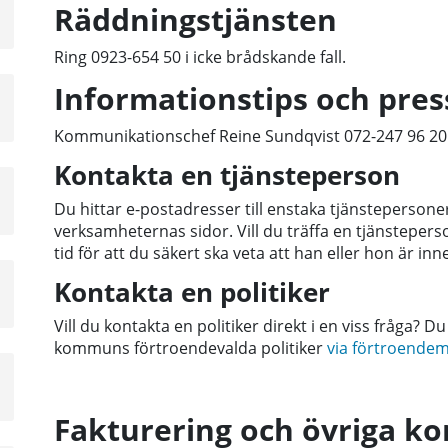
a
Räddningstjänsten
sta
å
Ring 0923-654 50 i icke brådskande fall.
Informationstips och pre
a
sta
Kommunikationschef Reine Sundqvist 072-247 96 20
å
Kontakta en tjänsteperson
Du hittar e-postadresser till enstaka tjänsteperson
verksamheternas sidor. Vill du träffa en tjänstepers
tid för att du säkert ska veta att han eller hon är inne
Kontakta en politiker
Vill du kontakta en politiker direkt i en viss fråga? 
kommuns förtroendevalda politiker
via förtroendem
a
sta
Fakturering och övriga ko
å