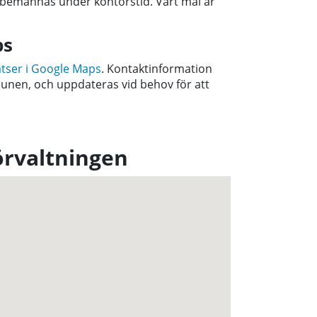
 bemannas under kontorstid. Vårt mål är
ps
atser i Google Maps
. Kontaktinformation
unen, och uppdateras vid behov för att
örvaltningen