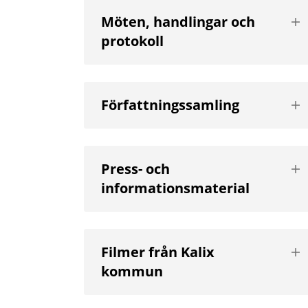
Vis
Möten, handlingar och
nä
protokoll
niv
Vis
Författningssamling
nä
niv
Vis
Press- och
nä
informationsmaterial
niv
Vis
Filmer från Kalix
nä
kommun
niv