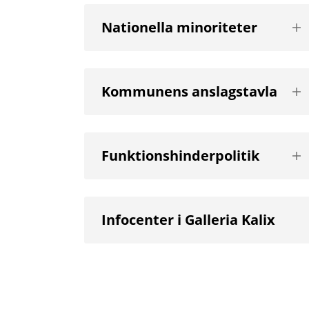
Vis
Nationella minoriteter
nä
niv
Vis
Kommunens anslagstavla
nä
niv
Vis
Funktionshinderpolitik
nä
niv
Infocenter i Galleria Kalix