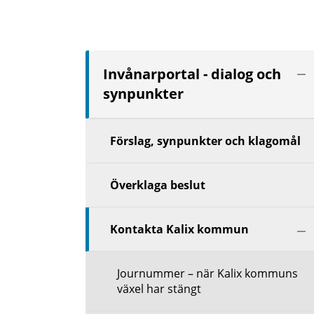
Vis
Invånarportal - dialog och
nä
synpunkter
niv
Förslag, synpunkter och klagomål
Överklaga beslut
Vis
Kontakta Kalix kommun
nä
niv
Journummer – när Kalix kommuns
växel har stängt