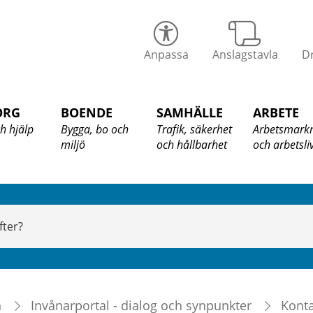
alix
Anpassa
Anslagstavla
Dr
ommun
ORG
BOENDE
SAMHÄLLE
ARBETE
h hjälp
Bygga, bo och
Trafik, säkerhet
Arbetsmark
miljö
och hållbarhet
och arbetsli
n
Invånarportal - dialog och synpunkter
Kont