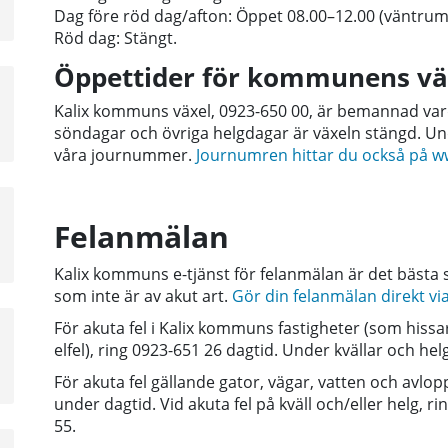
å
Dag före röd dag/afton: Öppet 08.00–12.00 (väntrum
Röd dag: Stängt.
Öppettider för kommunens vä
a
Kalix kommuns växel, 0923-650 00, är bemannad var
sta
söndagar och övriga helgdagar är växeln stängd. U
å
våra journummer.
Journumren hittar du också på w
a
Felanmälan
sta
å
Kalix kommuns e-tjänst för felanmälan är det bästa s
som inte är av akut art.
Gör din felanmälan direkt vi
För akuta fel i Kalix kommuns fastigheter (som hissa
a
elfel), ring
0923-651 26 dagtid.
Under kvällar och hel
sta
å
För akuta fel gällande gator, vägar, vatten och avlo
under dagtid. Vid akuta fel på
kväll och/eller helg, 
55.