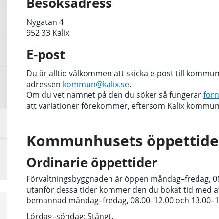
Besöksadress
Nygatan 4
952 33 Kalix
E-post
Du är alltid välkommen att skicka e-post till kommu
adressen
kommun@kalix.se
.
Om du vet namnet på den du söker så fungerar
for
att variationer förekommer, eftersom Kalix kommu
Kommunhusets öppettide
Ordinarie öppettider
Förvaltningsbyggnaden är öppen måndag–fredag, 08.
utanför dessa tider kommer den du bokat tid med a
bemannad måndag–fredag, 08.00–12.00 och 13.00–1
a
sta
Lördag–söndag: Stängt.