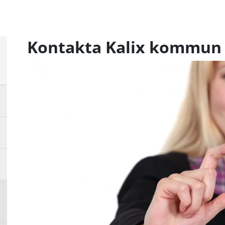
Kontakta Kalix kommun
a
sta
å
a
sta
å