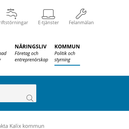
iftstörningar
E-tjänster
Felanmälan
NÄRINGSLIV
KOMMUN
nad
Företag och
Politik och
v
entreprenörskap
styrning
Sök
akta Kalix kommun