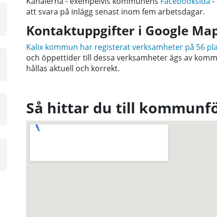
Kanalerna - exempelvis kommunens
Facebooksida
-
att svara på inlägg senast inom fem arbetsdagar.
a
sta
Kontaktuppgifter i Google Ma
å
Kalix kommun har registerat verksamheter på 56 pl
och öppettider till dessa verksamheter ägs av komm
a
hållas aktuell och korrekt.
sta
å
Så hittar du till kommunf
a
sta
å