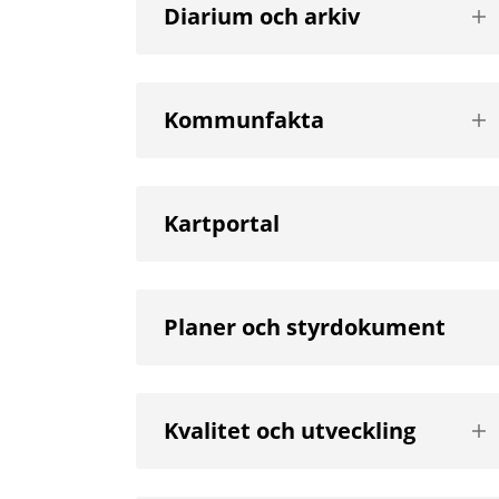
Vis
Diarium och arkiv
nä
niv
Vis
Kommunfakta
nä
niv
Kartportal
Planer och styrdokument
Vis
Kvalitet och utveckling
nä
niv