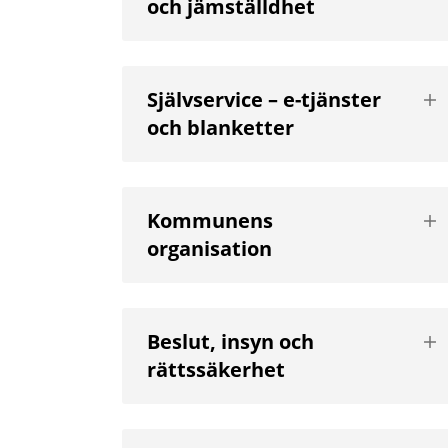
och jämställdhet
niv
Vis
Självservice – e-tjänster
nä
och blanketter
niv
Vis
Kommunens
nä
organisation
niv
Vis
Beslut, insyn och
nä
rättssäkerhet
niv