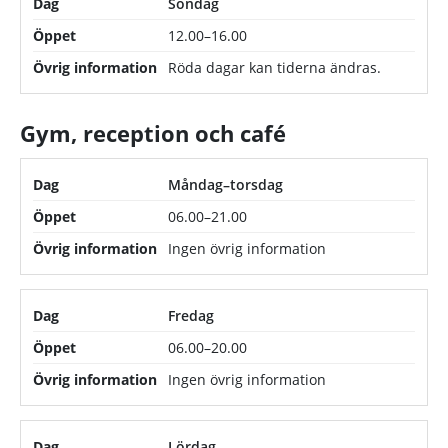
Söndag
12.00–16.00
Röda dagar kan tiderna ändras.
Gym, reception och café
Öppettider för gym, reception och café
Dag
Måndag–torsdag
06.00–21.00
Öppet
Ingen övrig information
Övrig information
Fredag
06.00–20.00
Ingen övrig information
Lördag