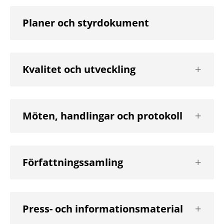
Planer och styrdokument
Visa
Kvalitet och utveckling
nästa
nivå
Visa
Möten, handlingar och protokoll
nästa
nivå
Visa
Författningssamling
nästa
nivå
Visa
Press- och informationsmaterial
nästa
nivå