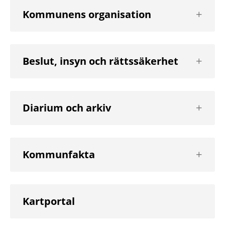
Visa
Kommunens organisation
nästa
nivå
Visa
Beslut, insyn och rättssäkerhet
nästa
nivå
Visa
Diarium och arkiv
nästa
nivå
Visa
Kommunfakta
nästa
nivå
Kartportal