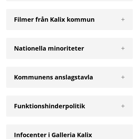
Visa
Filmer från Kalix kommun
nästa
nivå
Visa
Nationella minoriteter
nästa
nivå
Visa
Kommunens anslagstavla
nästa
nivå
Visa
Funktionshinderpolitik
nästa
nivå
Infocenter i Galleria Kalix