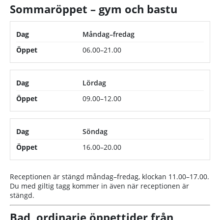
Sommaröppet – gym och bastu
Sommaröppettider för gym och bastu
Dag
Måndag–fredag
06.00–21.00
Öppet
Lördag
09.00–12.00
Söndag
16.00–20.00
Receptionen är stängd måndag–fredag, klockan 11.00–17.00.
Du med giltig tagg kommer in även när receptionen är
stängd.
Bad, ordinarie öppettider från