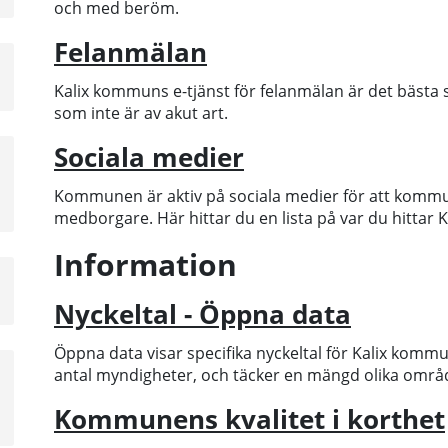
och med beröm.
Felanmälan
a
sta
Kalix kommuns e-tjänst för felanmälan är det bästa s
å
som inte är av akut art.
Sociala medier
a
sta
Kommunen är aktiv på sociala medier för att komm
å
medborgare. Här hittar du en lista på var du hittar 
Information
a
sta
Nyckeltal - Öppna data
å
Öppna data visar specifika nyckeltal för Kalix kommu
a
antal myndigheter, och täcker en mängd olika områ
sta
Kommunens kvalitet i korthet
å