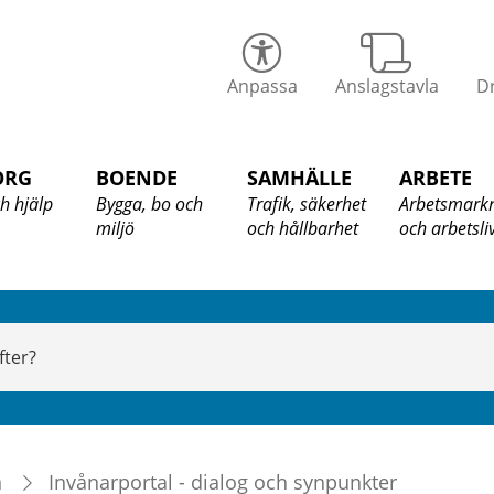
alix
Anpassa
Anslagstavla
Dr
ommun
ORG
BOENDE
SAMHÄLLE
ARBETE
h hjälp
Bygga, bo och
Trafik, säkerhet
Arbetsmark
miljö
och hållbarhet
och arbetsli
n
Invånarportal - dialog och synpunkter