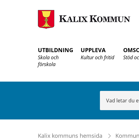
K
K
UTBILDNING
UPPLEVA
OMS
Skola och
Kultur och fritid
Stöd oc
förskola
Sök
Kalix kommuns hemsida
Kommu