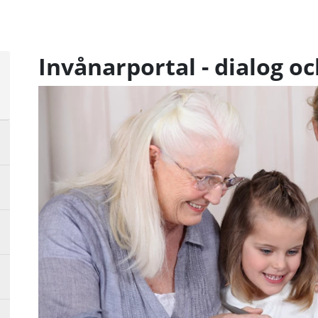
Invånarportal - dialog o
a
sta
å