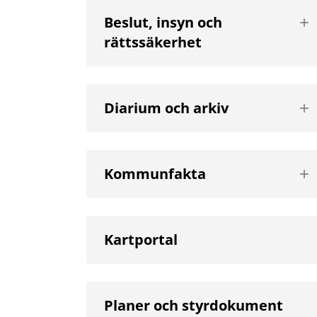
Vis
Beslut, insyn och
nä
rättssäkerhet
niv
Vis
Diarium och arkiv
nä
niv
Vis
Kommunfakta
nä
niv
Kartportal
Planer och styrdokument