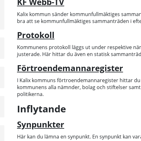
KF Webb-TV
a
sta
Kalix kommun sänder kommunfullmäktiges sammantr
å
bra att se kommunfullmäktiges sammanträden i eft
Protokoll
a
Kommunens protokoll läggs ut under respektive näm
sta
justerade. Här hittar du även en statisk sammanträd
å
Förtroendemannaregister
a
I Kalix kommuns förtroendemannaregister hittar d
sta
kommunens alla nämnder, bolag och stiftelser samt 
å
politikerna.
Inflytande
Synpunkter
Här kan du lämna en synpunkt. En synpunkt kan vara et