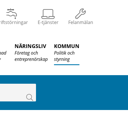
iftstörningar
E-tjänster
Felanmälan
NÄRINGSLIV
KOMMUN
nad
Företag och
Politik och
v
entreprenörskap
styrning
Sök