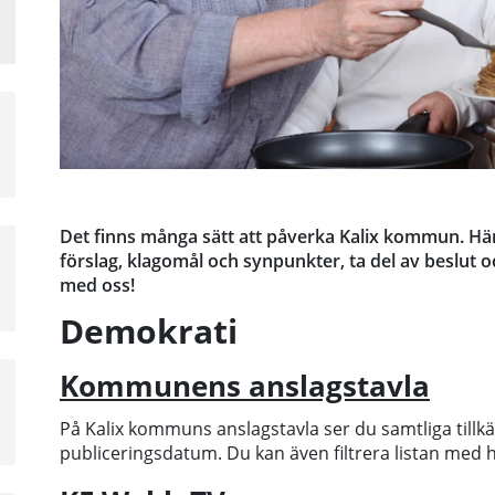
a
sta
å
Det finns många sätt att påverka Kalix kommun. Här 
a
förslag, klagomål och synpunkter, ta del av beslut o
sta
med oss!
å
Demokrati
Kommunens anslagstavla
a
sta
På Kalix kommuns anslagstavla ser du samtliga till
å
publiceringsdatum. Du kan även filtrera listan med hj