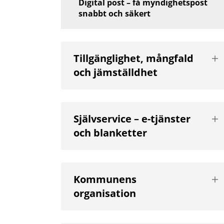
Digital post – få myndighetspost
snabbt och säkert
Vis
Tillgänglighet, mångfald
nä
och jämställdhet
niv
Vis
Självservice – e-tjänster
nä
och blanketter
niv
Vis
Kommunens
nä
organisation
niv