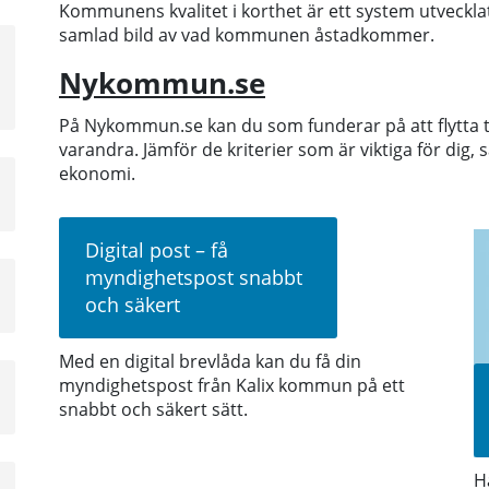
Kommunens kvalitet i korthet är ett system utveckla
samlad bild av vad kommunen åstadkommer.
a
sta
Nykommun.se
å
På Nykommun.se kan du som funderar på att flytta t
varandra. Jämför de kriterier som är viktiga för dig,
ekonomi.
a
sta
å
Digital post – få
myndighetspost snabbt
a
och säkert
sta
å
Med en digital brevlåda kan du få din
myndighetspost från Kalix kommun på ett
a
snabbt och säkert sätt.
sta
å
Hä