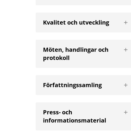
Vis
Kvalitet och utveckling
nä
niv
Vis
Möten, handlingar och
nä
protokoll
niv
Vis
Författningssamling
nä
niv
Vis
Press- och
nä
informationsmaterial
niv