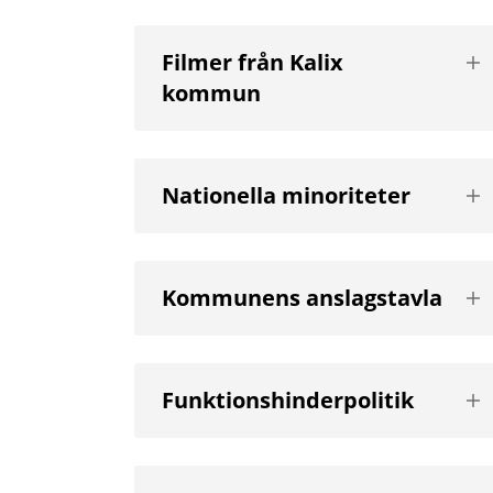
Vis
Filmer från Kalix
nä
kommun
niv
Vis
Nationella minoriteter
nä
niv
Vis
Kommunens anslagstavla
nä
niv
Vis
Funktionshinderpolitik
nä
niv