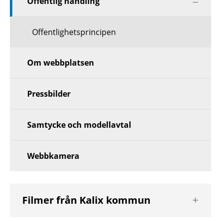
Offentlig handling
nästa
nivå
Offentlighetsprincipen
Om webbplatsen
Pressbilder
Samtycke och modellavtal
Webbkamera
Visa
Filmer från Kalix kommun
nästa
nivå