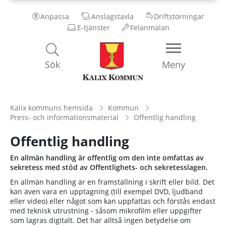
Anpassa
Anslagstavla
Driftstörningar
E-tjänster
Felanmälan
Kalix
Sök
Meny
Kommun
Kalix kommuns hemsida
Kommun
Press- och informationsmaterial
Offentlig handling
Offentlig handling
En allmän handling är offentlig om den inte omfattas av
sekretess med stöd av Offentlighets- och sekretesslagen.
En allmän handling är en framställning i skrift eller bild. Det
kan även vara en upptagning (till exempel DVD, ljudband
eller video) eller något som kan uppfattas och förstås endast
med teknisk utrustning - såsom mikrofilm eller uppgifter
som lagras digitalt. Det har alltså ingen betydelse om