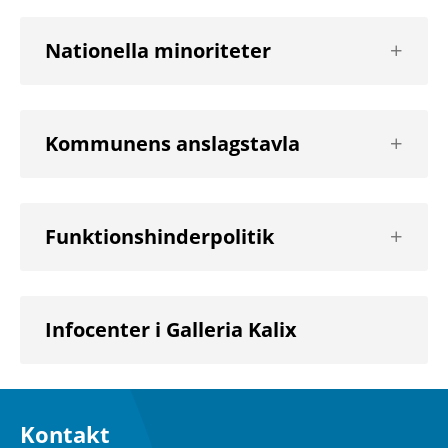
Visa
Nationella minoriteter
nästa
nivå
Visa
Kommunens anslagstavla
nästa
nivå
Visa
Funktionshinderpolitik
nästa
nivå
Infocenter i Galleria Kalix
Kontakt