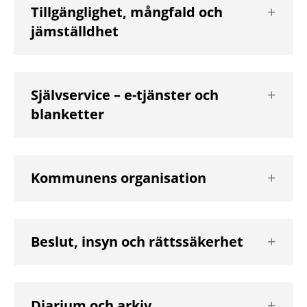
Visa
Tillgänglighet, mångfald och
nästa
jämställdhet
nivå
Visa
Självservice – e-tjänster och
nästa
blanketter
nivå
Visa
Kommunens organisation
nästa
nivå
Visa
Beslut, insyn och rättssäkerhet
nästa
nivå
Visa
Diarium och arkiv