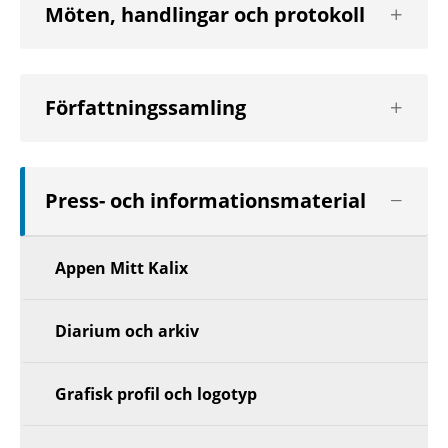
Visa
Möten, handlingar och protokoll
nästa
nivå
Visa
Författningssamling
nästa
nivå
Visa
Press- och informationsmaterial
nästa
nivå
Appen Mitt Kalix
Diarium och arkiv
Grafisk profil och logotyp