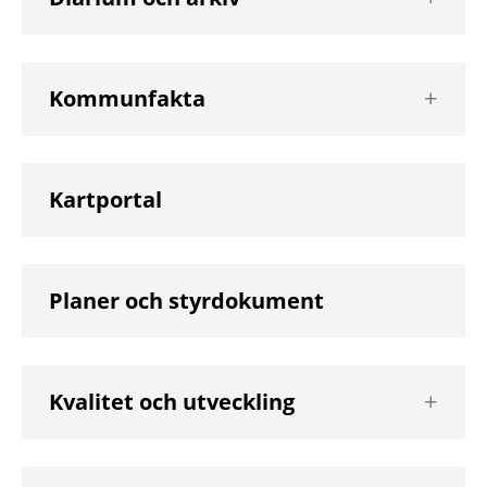
nästa
nivå
Visa
Kommunfakta
nästa
nivå
Kartportal
Planer och styrdokument
Visa
Kvalitet och utveckling
nästa
nivå