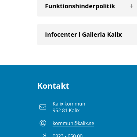
Vis
Funktionshinderpolitik
nä
niv
Infocenter i Galleria Kalix
Kontakt
Kalix kommun
952 81 Kalix
kommun@kalix.se
0923 - 650 00