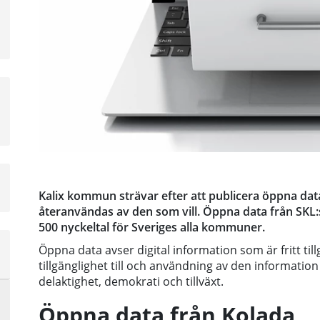
a
sta
å
a
sta
å
a
Kalix kommun strävar efter att publicera öppna da
sta
återanvändas av den som vill. Öppna data från SKL:
å
500 nyckeltal för Sveriges alla kommuner.
a
Öppna data avser digital information som är fritt til
sta
tillgänglighet till och användning av den informati
å
delaktighet, demokrati och tillväxt.
Öppna data från Kolada