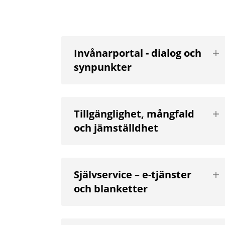
Vis
Invånarportal - dialog och
nä
synpunkter
niv
Vis
Tillgänglighet, mångfald
nä
och jämställdhet
niv
Vis
Självservice – e-tjänster
nä
och blanketter
niv