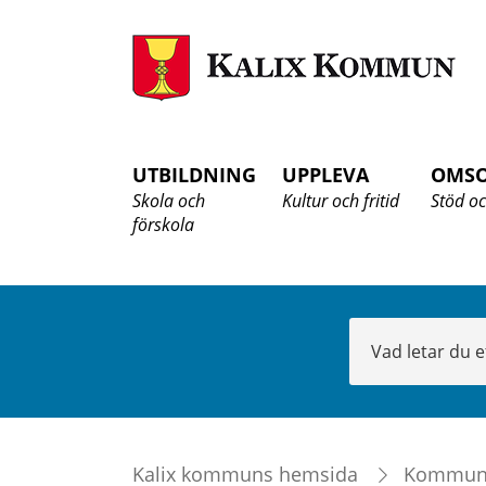
K
K
UTBILDNING
UPPLEVA
OMS
Skola och
Kultur och fritid
Stöd oc
förskola
Sök
Kalix kommuns hemsida
Kommu