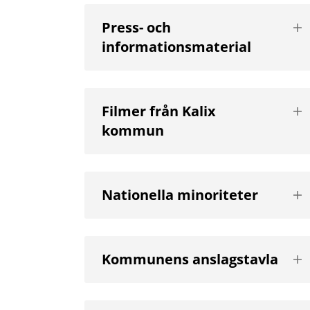
Vis
Press- och
nä
informationsmaterial
niv
Vis
Filmer från Kalix
nä
kommun
niv
Vis
Nationella minoriteter
nä
niv
Vis
Kommunens anslagstavla
nä
niv