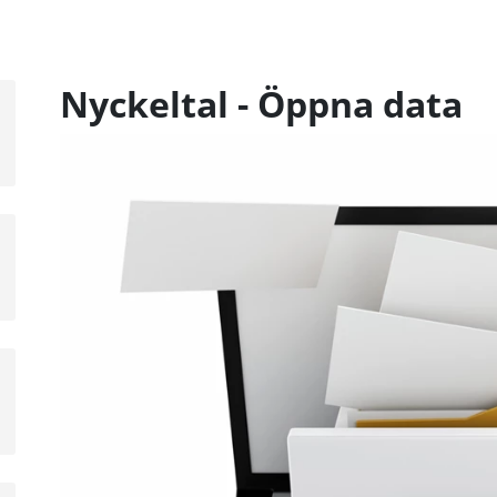
Nyckeltal - Öppna data
a
sta
å
a
sta
å
a
sta
å