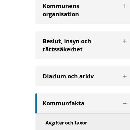
Vis
Kommunens
nä
organisation
niv
Vis
Beslut, insyn och
nä
rättssäkerhet
niv
Vis
Diarium och arkiv
nä
niv
Vis
Kommunfakta
nä
niv
Avgifter och taxor