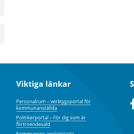
a
sta
å
Viktiga länkar
S
Personalrum – verktygsportal för
kommunanställda
Politikerportal – För dig som är
förtroendevald
Kommunens anslagstavla