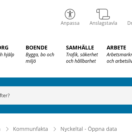
alix
Anpassa
Anslagstavla
Dr
ommun
ORG
BOENDE
SAMHÄLLE
ARBETE
h hjälp
Bygga, bo och
Trafik, säkerhet
Arbetsmark
miljö
och hållbarhet
och arbetsli
n
Kommunfakta
Nyckeltal - Öppna data