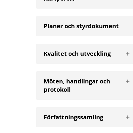
Planer och styrdokument
Vis
Kvalitet och utveckling
nä
niv
Vis
Möten, handlingar och
nä
protokoll
niv
Vis
Författningssamling
nä
niv