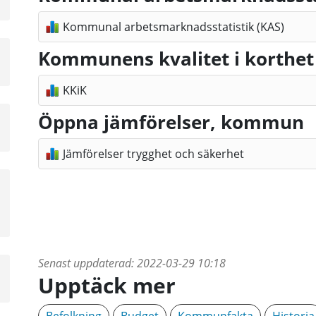
Kommunal arbetsmarknadsstatistik (KAS)
Kommunens kvalitet i korthet
KKiK
Öppna jämförelser, kommun
a
sta
å
Jämförelser trygghet och säkerhet
a
sta
å
Senast uppdaterad:
2022-03-29 10:18
a
Upptäck mer
sta
å