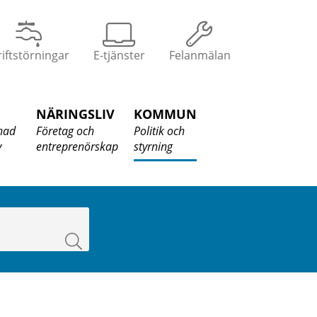
iftstörningar
E-tjänster
Felanmälan
NÄRINGSLIV
KOMMUN
nad
Företag och
Politik och
v
entreprenörskap
styrning
Sök