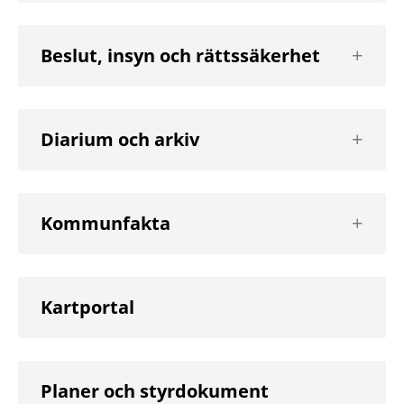
Visa
Beslut, insyn och rättssäkerhet
nästa
nivå
Visa
Diarium och arkiv
nästa
nivå
Visa
Kommunfakta
nästa
nivå
Kartportal
Planer och styrdokument