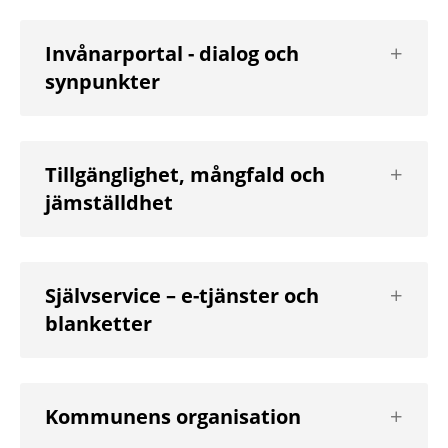
Visa
Invånarportal - dialog och
nästa
synpunkter
nivå
Visa
Tillgänglighet, mångfald och
nästa
jämställdhet
nivå
Visa
Självservice – e-tjänster och
nästa
blanketter
nivå
Visa
Kommunens organisation
nästa
nivå