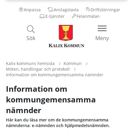
Anpassa
Anslagstavla
Driftstörningar
E-tjänster
Felanmälan
Kalix
Sök
Meny
Kommun
Kalix kommuns hemsida
Kommun
Möten, handlingar och protokoll
Information om kommungemensamma nämnder
Information om
kommungemensamma
nämnder
Här kan du läsa mer om de kommungemensamma
nämnderna: e-nämnden och hjälpmedelsnämnden.