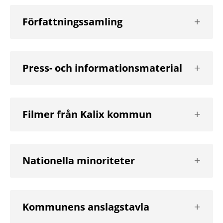
Visa
Författningssamling
nästa
nivå
Visa
Press- och informationsmaterial
nästa
nivå
Visa
Filmer från Kalix kommun
nästa
nivå
Visa
Nationella minoriteter
nästa
nivå
Visa
Kommunens anslagstavla
nästa
nivå