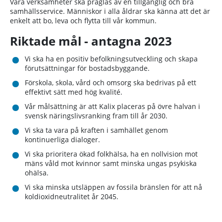
Våra verksamheter ska präglas av en tillgänglig och bra
samhällsservice. Människor i alla åldrar ska känna att det är
enkelt att bo, leva och flytta till vår kommun.
Riktade mål - antagna 2023
Vi ska ha en positiv befolkningsutveckling och skapa
förutsättningar för bostadsbyggande.
Förskola, skola, vård och omsorg ska bedrivas på ett
effektivt sätt med hög kvalité.
Vår målsättning är att Kalix placeras på övre halvan i
svensk näringslivsranking fram till år 2030.
Vi ska ta vara på kraften i samhället genom
kontinuerliga dialoger.
Vi ska prioritera ökad folkhälsa, ha en nollvision mot
mäns våld mot kvinnor samt minska ungas psykiska
ohälsa.
Vi ska minska utsläppen av fossila bränslen för att nå
koldioxidneutralitet år 2045.