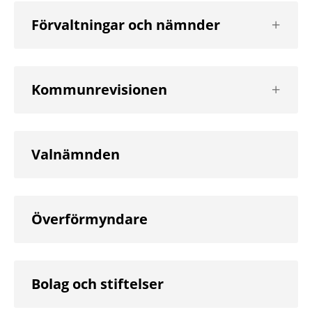
Visa
Förvaltningar och nämnder
nästa
nivå
Visa
Kommunrevisionen
nästa
nivå
Valnämnden
Överförmyndare
Bolag och stiftelser