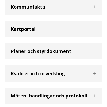
Visa
Kommunfakta
nästa
nivå
Kartportal
Planer och styrdokument
Visa
Kvalitet och utveckling
nästa
nivå
Visa
Möten, handlingar och protokoll
nästa
nivå