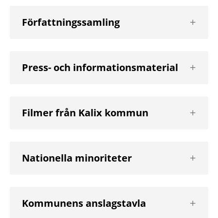
Visa
Författningssamling
nästa
nivå
Visa
Press- och informationsmaterial
nästa
nivå
Visa
Filmer från Kalix kommun
nästa
nivå
Visa
Nationella minoriteter
nästa
nivå
Visa
Kommunens anslagstavla
nästa
nivå