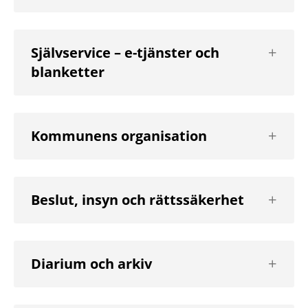
Visa
Självservice – e-tjänster och
nästa
blanketter
nivå
Visa
Kommunens organisation
nästa
nivå
Visa
Beslut, insyn och rättssäkerhet
nästa
nivå
Visa
Diarium och arkiv
nästa
nivå