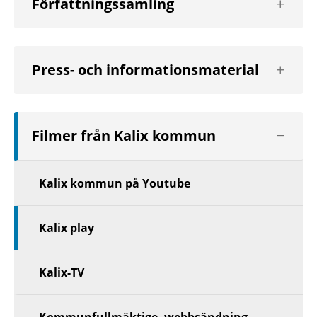
Författningssamling
nästa
nivå
Visa
Press- och informationsmaterial
nästa
nivå
Visa
Filmer från Kalix kommun
nästa
nivå
Kalix kommun på Youtube
Kalix play
Kalix-TV