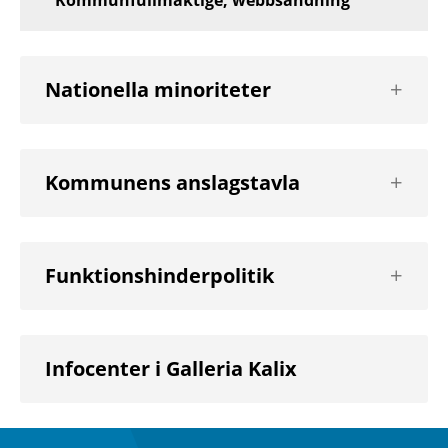
Kommunfullmäktige, webbsändning
Visa
Nationella minoriteter
nästa
nivå
Visa
Kommunens anslagstavla
nästa
nivå
Visa
Funktionshinderpolitik
nästa
nivå
Infocenter i Galleria Kalix