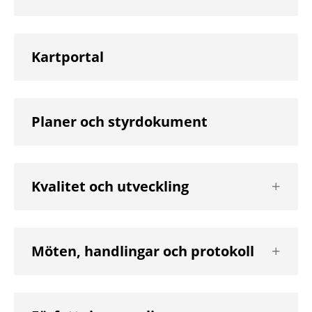
nivå
Kartportal
Planer och styrdokument
Visa
Kvalitet och utveckling
nästa
nivå
Visa
Möten, handlingar och protokoll
nästa
nivå
Visa