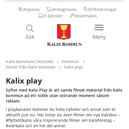
Anpassa
Anslagstavla
Driftstörningar
E-tjänster
Felanmälan
Kalix
Sök
Meny
Kommun
Kalix kommuns hemsida
Kommun
Filmer från Kalix kommun
Kalix play
Kalix play
Syftet med Kalix Play är att samla filmat material från Kalix
kommun på ett ställe utan störande moment såsom
reklam.
I playkanalen kommer du hitta nyheter och annat som är
aktuellt just nu. Här hittar du även filmer om nya Kalixbor –
#flyttatillkalix, våra inspirerande filmer om Kalixföretag –
#viärkalix och en hel del annat.