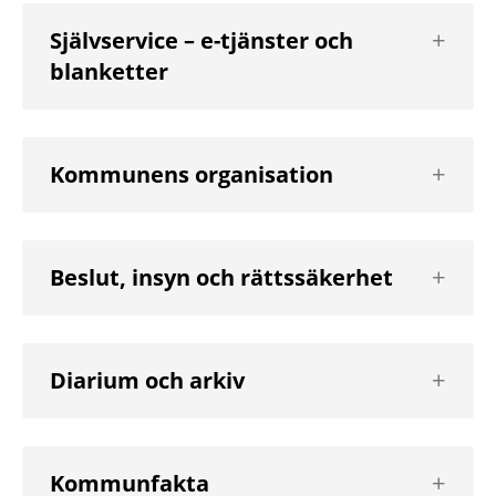
Visa
Självservice – e-tjänster och
nästa
blanketter
nivå
Visa
Kommunens organisation
nästa
nivå
Visa
Beslut, insyn och rättssäkerhet
nästa
nivå
Visa
Diarium och arkiv
nästa
nivå
Visa
Kommunfakta
nästa