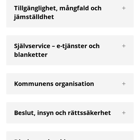
Visa
Tillgänglighet, mångfald och
nästa
jämställdhet
nivå
Visa
Självservice – e-tjänster och
nästa
blanketter
nivå
Visa
Kommunens organisation
nästa
nivå
Visa
Beslut, insyn och rättssäkerhet
nästa
nivå
Visa