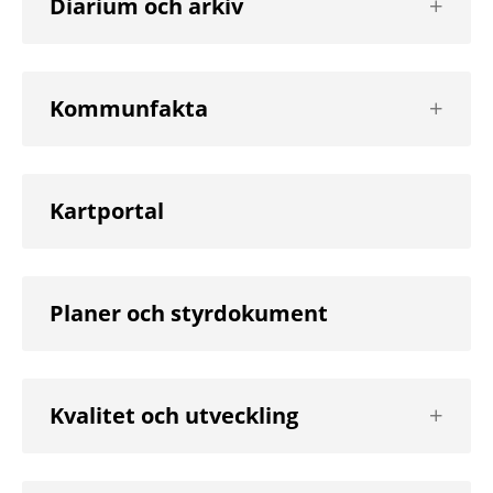
Diarium och arkiv
nästa
nivå
Visa
Kommunfakta
nästa
nivå
Kartportal
Planer och styrdokument
Visa
Kvalitet och utveckling
nästa
nivå