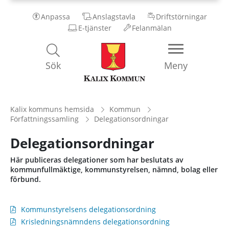
Anpassa
Anslagstavla
Driftstörningar
E-tjänster
Felanmälan
Kalix
Sök
Meny
Kommun
Kalix kommuns hemsida
Kommun
Författningssamling
Delegationsordningar
Delegationsordningar
Här publiceras delegationer som har beslutats av
kommunfullmäktige, kommunstyrelsen, nämnd, bolag eller
förbund.
Kommunstyrelsens delegationsordning
Krisledningsnämndens delegationsordning