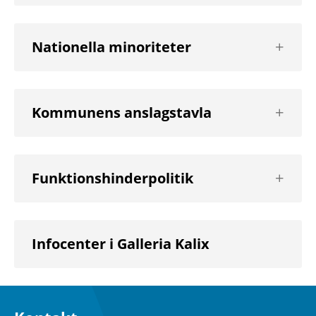
nivå
Visa
Nationella minoriteter
nästa
nivå
Visa
Kommunens anslagstavla
nästa
nivå
Visa
Funktionshinderpolitik
nästa
nivå
Infocenter i Galleria Kalix