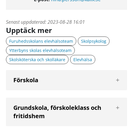
Senast uppdaterad:
2023-08-28 16:01
Upptäck mer
Furuhedsskolans elevhälsoteam
Skolpsykolog
Ytterbyns skolas elevhälsoteam
Skolsköterska och skolläkare
Elevhälsa
Visa
Förskola
nästa
nivå
Visa
Grundskola, förskoleklass och
nästa
fritidshem
nivå