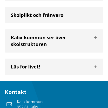
Skolplikt och frånvaro
Visa
Kalix kommun ser över
nästa
skolstrukturen
nivå
Visa
Läs för livet!
nästa
nivå
Kontakt
Kalix kommun
952 81 Kalix