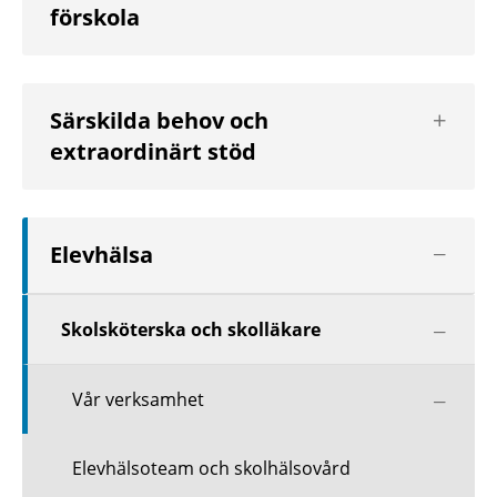
förskola
nivå
Visa
Särskilda behov och
nästa
extraordinärt stöd
nivå
Visa
Elevhälsa
nästa
nivå
Visa
Skolsköterska och skolläkare
nästa
nivå
Visa
Vår verksamhet
nästa
nivå
Elevhälsoteam och skolhälsovård