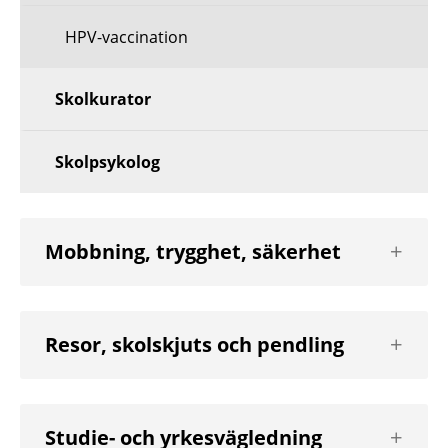
HPV-vaccination
Skolkurator
Skolpsykolog
Visa
Mobbning, trygghet, säkerhet
nästa
nivå
Visa
Resor, skolskjuts och pendling
nästa
nivå
Visa
Studie- och yrkesvägledning
nästa