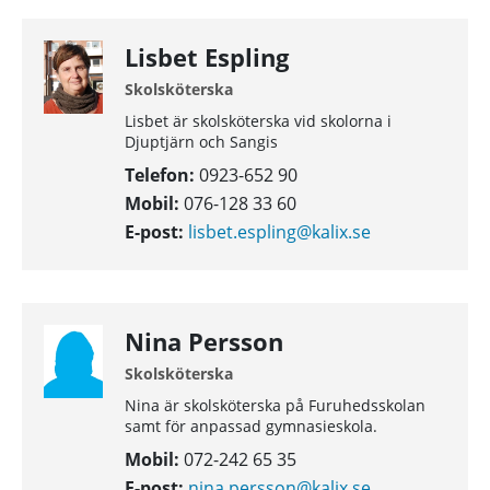
Lisbet Espling
Skolsköterska
Lisbet är skolsköterska vid skolorna i
Djuptjärn och Sangis
Telefon:
0923-652 90
Mobil:
076-128 33 60
E-post:
lisbet.espling@kalix.se
Nina Persson
Skolsköterska
Nina är skolsköterska på Furuhedsskolan
samt för anpassad gymnasieskola.
Mobil:
072-242 65 35
E-post:
nina.persson@kalix.se