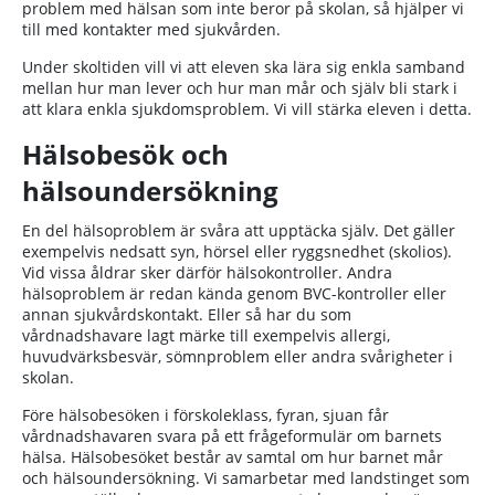
problem med hälsan som inte beror på skolan, så hjälper vi
till med kontakter med sjukvården.
Under skoltiden vill vi att eleven ska lära sig enkla samband
mellan hur man lever och hur man mår och själv bli stark i
att klara enkla sjukdomsproblem. Vi vill stärka eleven i detta.
Hälsobesök och
hälsoundersökning
En del hälsoproblem är svåra att upptäcka själv. Det gäller
exempelvis nedsatt syn, hörsel eller ryggsnedhet (skolios).
Vid vissa åldrar sker därför hälsokontroller. Andra
hälsoproblem är redan kända genom BVC-kontroller eller
annan sjukvårdskontakt. Eller så har du som
vårdnadshavare lagt märke till exempelvis allergi,
huvudvärksbesvär, sömnproblem eller andra svårigheter i
skolan.
Före hälsobesöken i förskoleklass, fyran, sjuan får
vårdnadshavaren svara på ett frågeformulär om barnets
hälsa. Hälsobesöket består av samtal om hur barnet mår
och hälsoundersökning. Vi samarbetar med landstinget som