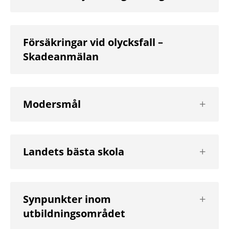
nivå
Försäkringar vid olycksfall –
Skadeanmälan
Visa
Modersmål
nästa
nivå
Visa
Landets bästa skola
nästa
nivå
Visa
Synpunkter inom
nästa
utbildningsområdet
nivå