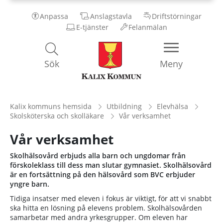
Anpassa
Anslagstavla
Driftstörningar
E-tjänster
Felanmälan
Kalix
Sök
Meny
Kommun
Kalix kommuns hemsida
Utbildning
Elevhälsa
Skolsköterska och skolläkare
Vår verksamhet
Vår verksamhet
Skolhälsovård erbjuds alla barn och ungdomar från
förskoleklass till dess man slutar gymnasiet. Skolhälsovård
är en fortsättning på den hälsovård som BVC erbjuder
yngre barn.
Tidiga insatser med eleven i fokus är viktigt, för att vi snabbt
ska hitta en lösning på elevens problem. Skolhälsovården
samarbetar med andra yrkesgrupper. Om eleven har