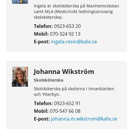
Ingela är skolsköterska på Manhemsskolan
samt MLA (Medicinskt ledningsansvarig
skolsköterska).
Telefon:
0923-653 20
Mobil:
070-324 92 13
E-post:
ingela.resin@kalix.se
Johanna Wikström
Skolsköterska
Skolsköterska på skolorna i Innanbäcken
och Ytterbyn.
Telefon:
0923-652 91
Mobil:
070-547 66 08
E-post:
johanna.m.wikstrom@kalix.se