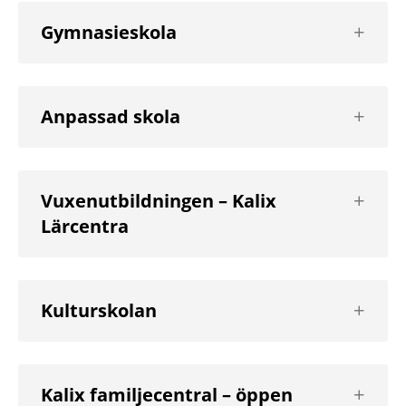
Visa
Gymnasieskola
nästa
nivå
Visa
Anpassad skola
nästa
nivå
Visa
Vuxenutbildningen – Kalix
nästa
Lärcentra
nivå
Visa
Kulturskolan
nästa
nivå
Visa
Kalix familjecentral – öppen
nästa