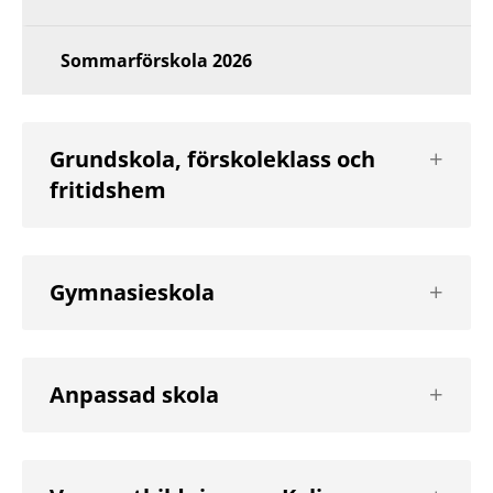
Sommarförskola 2026
Visa
Grundskola, förskoleklass och
nästa
fritidshem
nivå
Visa
Gymnasieskola
nästa
nivå
Visa
Anpassad skola
nästa
nivå
Visa