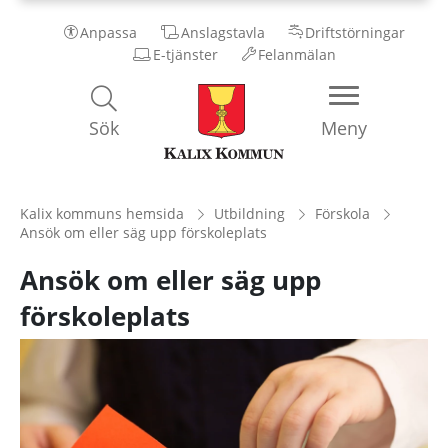
Anpassa
Anslagstavla
Driftstörningar
E-tjänster
Felanmälan
Kalix
Sök
Meny
Kommun
Kalix kommuns hemsida
Utbildning
Förskola
Ansök om eller säg upp förskoleplats
Ansök om eller säg upp
förskoleplats