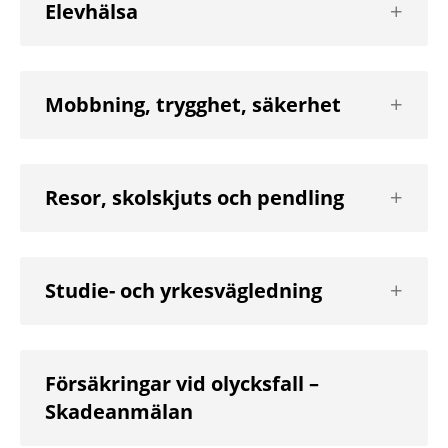
Visa
Elevhälsa
nästa
nivå
Visa
Mobbning, trygghet, säkerhet
nästa
nivå
Visa
Resor, skolskjuts och pendling
nästa
nivå
Visa
Studie- och yrkesvägledning
nästa
nivå
Försäkringar vid olycksfall –
Skadeanmälan