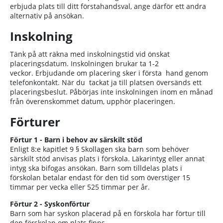
erbjuda plats till ditt förstahandsval, ange därför ett andra
alternativ på ansökan.
Inskolning
Tänk på att räkna med inskolningstid vid önskat
placeringsdatum. Inskolningen brukar ta 1-2
veckor. Erbjudande om placering sker i första hand genom
telefonkontakt. När du tackat ja till platsen översänds ett
placeringsbeslut. Påbörjas inte inskolningen inom en månad
från överenskommet datum, upphör placeringen.
Förturer
Förtur 1 - Barn i behov av särskilt stöd
Enligt 8:e kapitlet 9 § Skollagen ska barn som behöver
särskilt stöd anvisas plats i förskola. Läkarintyg eller annat
intyg ska bifogas ansökan. Barn som tilldelas plats i
förskolan betalar endast för den tid som överstiger 15
timmar per vecka eller 525 timmar per år.
Förtur 2 - Syskonförtur
Barn som har syskon placerad på en förskola har förtur till
den förskolan om plats finns.