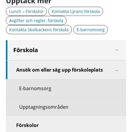
Upptäck mer
Lunch – Förskolor
Kontakta Lyrans förskola
Avgifter och regler, förskola
Kontakta Skolbackens förskola
E-barnomsorg
Visa
Förskola
nästa
nivå
Visa
Ansök om eller säg upp förskoleplats
nästa
nivå
E-barnomsorg
Upptagningsområden
Förskolor