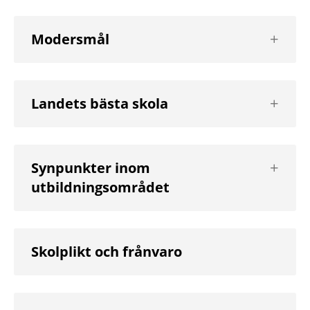
Visa
Modersmål
nästa
nivå
Visa
Landets bästa skola
nästa
nivå
Visa
Synpunkter inom
nästa
utbildningsområdet
nivå
Skolplikt och frånvaro
Visa