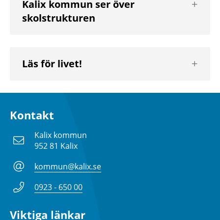
Kalix kommun ser över
nästa
skolstrukturen
nivå
Visa
Läs för livet!
nästa
nivå
Kontakt
Kalix kommun
952 81 Kalix
kommun@kalix.se
0923 - 650 00
Viktiga länkar