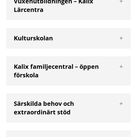
Vuxenutbildningen – Kalix
nästa
Lärcentra
nivå
Visa
Kulturskolan
nästa
nivå
Visa
Kalix familjecentral – öppen
nästa
förskola
nivå
Visa
Särskilda behov och
nästa
extraordinärt stöd
nivå