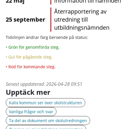
22 maj
Information till nämnden
Återrapportering av
25 september
utredning till
utbildningsnämnden
Tidslinjen ändrar färg beroende på status:
• Grön för genomförda steg.
• Gul för pågående steg.
• Röd för kommande steg.
Senast uppdaterad:
2026-04-28 09:51
Upptäck mer
Kalix kommun ser över skolstrukturen
Vanliga frågor och svar
Ta del av dokument om skolutredningen