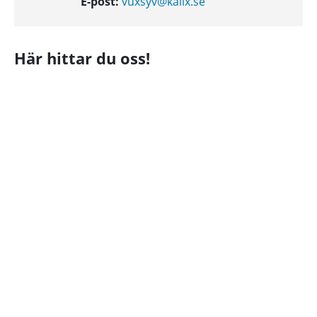
E-post:
vuxsyv@kalix.se
Här hittar du oss!