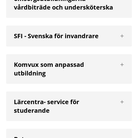
vårdbiträde och undersköterska
Visa
SFI - Svenska för invandrare
nästa
nivå
Visa
Komvux som anpassad
nästa
utbildning
nivå
Visa
Lärcentra- service för
nästa
studerande
nivå