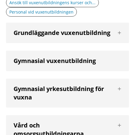
Ansök till vuxenutbildningens kurser och...
Personal vid vuxenutbildningen
Visa
Grundläggande vuxenutbildning
nästa
nivå
Gymnasial vuxenutbildning
Visa
Gymnasial yrkesutbildning för
nästa
vuxna
nivå
Visa
Vård och
nästa
omsorgsutbildningarna
nivå