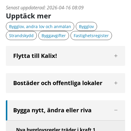
Senast uppdaterad:
2026-04-16 08:09
Upptäck mer
Bygglov, andra lov och anmälan
Bygglov
Strandskydd
Byggavgifter
Fastighetsregister
Visa
Flytta till Kalix!
nästa
nivå
Visa
Bostäder och offentliga lokaler
nästa
nivå
Visa
Bygga nytt, ändra eller riva
nästa
nivå
Nya bygglovsregler träder i kraft 1