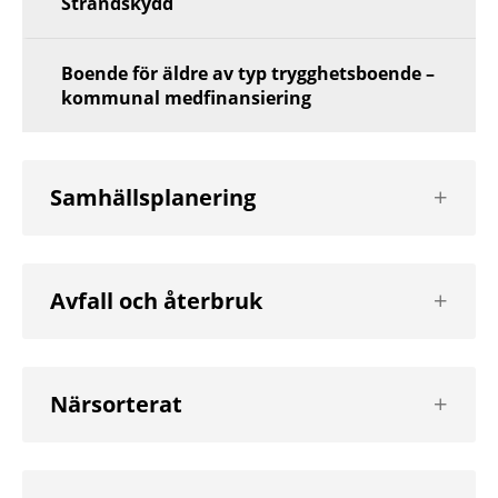
Strandskydd
Boende för äldre av typ trygghetsboende –
kommunal medfinansiering
Visa
Samhällsplanering
nästa
nivå
Visa
Avfall och återbruk
nästa
nivå
Visa
Närsorterat
nästa
nivå
Visa