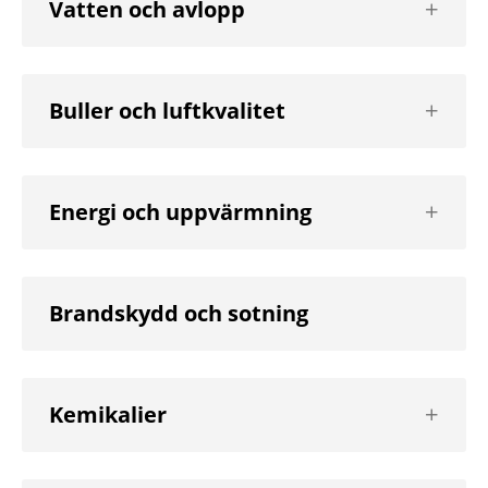
Vatten och avlopp
nästa
nivå
Visa
Buller och luftkvalitet
nästa
nivå
Visa
Energi och uppvärmning
nästa
nivå
Brandskydd och sotning
Visa
Kemikalier
nästa
nivå