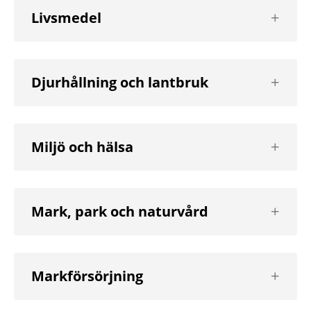
Visa
Livsmedel
nästa
nivå
Visa
Djurhållning och lantbruk
nästa
nivå
Visa
Miljö och hälsa
nästa
nivå
Visa
Mark, park och naturvård
nästa
nivå
Visa
Markförsörjning
nästa
nivå