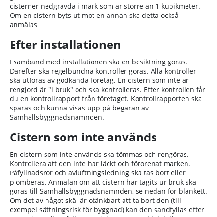
cisterner nedgrävda i mark som är större än 1 kubikmeter.
Om en cistern byts ut mot en annan ska detta också
anmälas
Efter installationen
I samband med installationen ska en besiktning göras.
Därefter ska regelbundna kontroller göras. Alla kontroller
ska utföras av godkända företag. En cistern som inte är
rengjord är "i bruk" och ska kontrolleras. Efter kontrollen får
du en kontrollrapport från företaget. Kontrollrapporten ska
sparas och kunna visas upp på begäran av
Samhällsbyggnadsnämnden.
Cistern som inte används
En cistern som inte används ska tömmas och rengöras.
Kontrollera att den inte har läckt och förorenat marken.
Påfyllnadsrör och avluftningsledning ska tas bort eller
plomberas. Anmälan om att cistern har tagits ur bruk ska
göras till Samhällsbyggnadsnämnden, se nedan för blankett.
Om det av något skäl är otänkbart att ta bort den (till
exempel sättningsrisk för byggnad) kan den sandfyllas efter