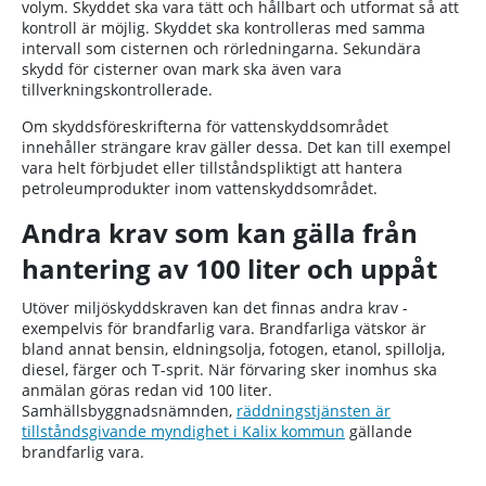
volym. Skyddet ska vara tätt och hållbart och utformat så att
kontroll är möjlig. Skyddet ska kontrolleras med samma
intervall som cisternen och rörledningarna. Sekundära
skydd för cisterner ovan mark ska även vara
tillverkningskontrollerade.
Om skyddsföreskrifterna för vattenskyddsområdet
innehåller strängare krav gäller dessa. Det kan till exempel
vara helt förbjudet eller tillståndspliktigt att hantera
petroleumprodukter inom vattenskyddsområdet.
Andra krav som kan gälla från
hantering av 100 liter och uppåt
Utöver miljöskyddskraven kan det finnas andra krav -
exempelvis för brandfarlig vara. Brandfarliga vätskor är
bland annat bensin, eldningsolja, fotogen, etanol, spillolja,
diesel, färger och T-sprit. När förvaring sker inomhus ska
anmälan göras redan vid 100 liter.
Samhällsbyggnadsnämnden,
räddningstjänsten är
tillståndsgivande myndighet i Kalix kommun
gällande
brandfarlig vara.