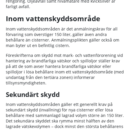
rengöring. Oljeavfall samt nivåmätare med kvicksilver är
farligt avfall.
Inom vattenskyddsområde
Inom vattenskyddsområden är det anmälningskrav för all
förvaring som överstiger 150 liter, gäller även andra
behållare än cisterner. Anmälningsplikten gäller också om
man byter ut en befintlig cistern.
Föreskrifterna
om skydd mot mark- och vattenförorening vid
hantering av brandfarliga vätskor och spilloljor ställer krav
på att
de som avser hantera brandfarliga vätskor eller
spilloljor i lösa behållare inom ett vattenskyddsområde
(med
undantag från den tertiära zonen)
informerar
tillsynsmyndigheten.
Sekundärt skydd
Inom vattenskyddsområden gäller ett generellt krav på
sekundärt skydd (invallning) för nya cisterner eller lösa
behållare med sammanlagd lagrad volym större än 150 liter.
Det sekundära skyddet ska rymma minst hälften av den
lagrade vätskevolymen – dock minst den största behållarens