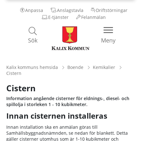
Anpassa
Anslagstavla
Driftstörningar
E-tjänster
Felanmälan
Kalix
Sök
Meny
Kommun
Kalix kommuns hemsida
Boende
Kemikalier
Cistern
Cistern
Information angående cisterner för eldnings-, diesel- och
spillolja i storleken 1 - 10 kubikmeter.
Innan cisternen installeras
Innan installation ska en anmälan göras till
Samhällsbyggnadsnämnden, se nedan för blankett. Detta
gäller cisterner utomhus som är 1-10 kubikmeter och