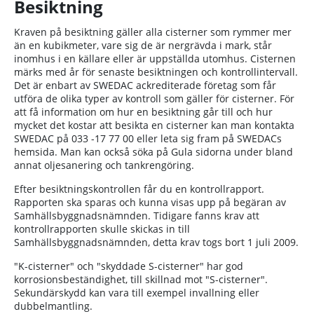
Besiktning
Kraven på besiktning gäller alla cisterner som rymmer mer
än en kubikmeter, vare sig de är nergrävda i mark, står
inomhus i en källare eller är uppställda utomhus. Cisternen
märks med år för senaste besiktningen och kontrollintervall.
Det är enbart av SWEDAC ackrediterade företag som får
utföra de olika typer av kontroll som gäller för cisterner. För
att få information om hur en besiktning går till och hur
mycket det kostar att besikta en cisterner kan man kontakta
SWEDAC på 033 -17 77 00 eller leta sig fram på SWEDACs
hemsida. Man kan också söka på Gula sidorna under bland
annat oljesanering och tankrengöring.
Efter besiktningskontrollen får du en kontrollrapport.
Rapporten ska sparas och kunna visas upp på begäran av
Samhällsbyggnadsnämnden. Tidigare fanns krav att
kontrollrapporten skulle skickas in till
Samhällsbyggnadsnämnden, detta krav togs bort 1 juli 2009.
"K-cisterner" och "skyddade S-cisterner" har god
korrosionsbeständighet, till skillnad mot "S-cisterner".
Sekundärskydd kan vara till exempel invallning eller
dubbelmantling.