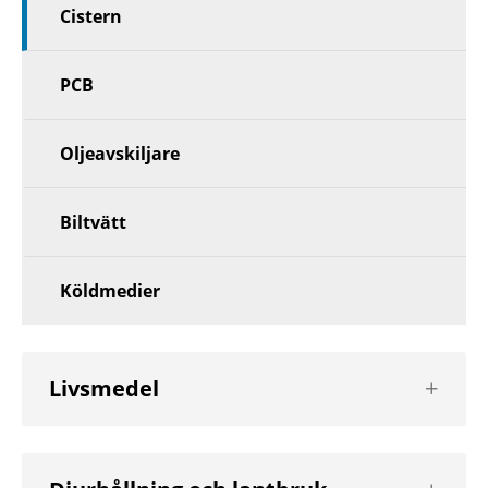
Cistern
PCB
Oljeavskiljare
Biltvätt
Köldmedier
Visa
Livsmedel
nästa
nivå
Visa