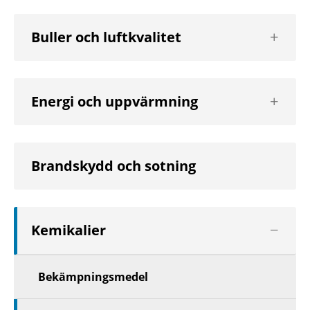
Visa
Buller och luftkvalitet
nästa
nivå
Visa
Energi och uppvärmning
nästa
nivå
Brandskydd och sotning
Visa
Kemikalier
nästa
nivå
Bekämpningsmedel