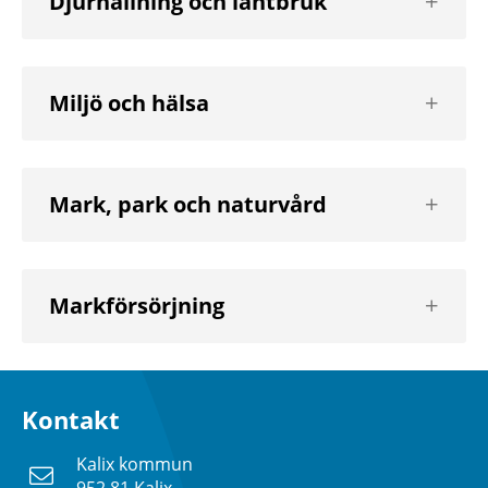
Djurhållning och lantbruk
nästa
nivå
Visa
Miljö och hälsa
nästa
nivå
Visa
Mark, park och naturvård
nästa
nivå
Visa
Markförsörjning
nästa
nivå
Kontakt
Kalix kommun