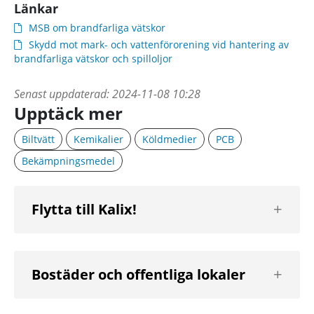
Länkar
MSB om brandfarliga vätskor
Skydd mot mark- och vattenförorening vid hantering av
brandfarliga vätskor och spilloljor
Senast uppdaterad:
2024-11-08 10:28
Upptäck mer
Biltvätt
Kemikalier
Köldmedier
PCB
Bekämpningsmedel
Visa
Flytta till Kalix!
nästa
nivå
Visa
Bostäder och offentliga lokaler
nästa
nivå