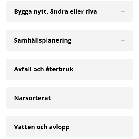
Visa
Bygga nytt, ändra eller riva
nästa
nivå
Visa
Samhällsplanering
nästa
nivå
Visa
Avfall och återbruk
nästa
nivå
Visa
Närsorterat
nästa
nivå
Visa
Vatten och avlopp
nästa
nivå