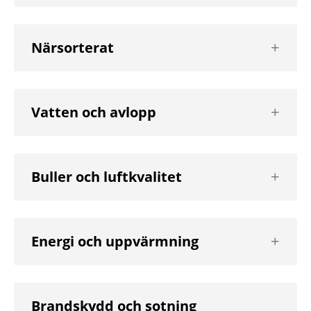
nivå
Visa
Närsorterat
nästa
nivå
Visa
Vatten och avlopp
nästa
nivå
Visa
Buller och luftkvalitet
nästa
nivå
Visa
Energi och uppvärmning
nästa
nivå
Brandskydd och sotning