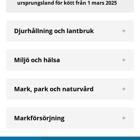
ursprungsland för kött från 1 mars 2025
Visa
Djurhållning och lantbruk
nästa
nivå
Visa
Miljö och hälsa
nästa
nivå
Visa
Mark, park och naturvård
nästa
nivå
Visa
Markförsörjning
nästa
nivå