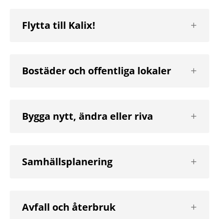
Visa
Flytta till Kalix!
nästa
nivå
Visa
Bostäder och offentliga lokaler
nästa
nivå
Visa
Bygga nytt, ändra eller riva
nästa
nivå
Visa
Samhällsplanering
nästa
nivå
Visa
Avfall och återbruk
nästa