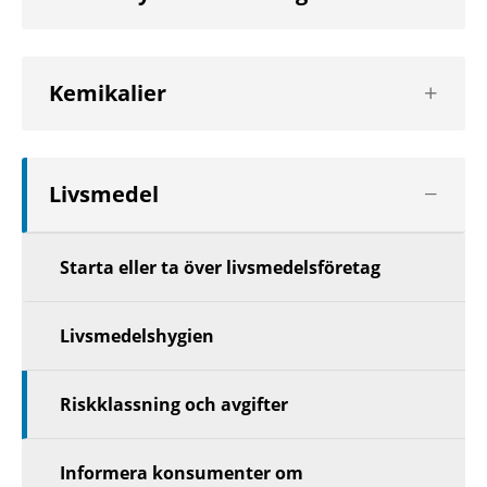
Visa
Kemikalier
nästa
nivå
Visa
Livsmedel
nästa
nivå
Starta eller ta över livsmedelsföretag
Livsmedelshygien
Riskklassning och avgifter
Informera konsumenter om