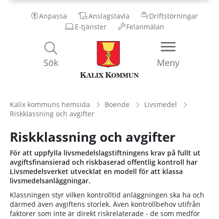
Anpassa
Anslagstavla
Driftstörningar
E-tjänster
Felanmälan
Kalix
Sök
Meny
Kommun
Kalix kommuns hemsida
Boende
Livsmedel
Riskklassning och avgifter
Riskklassning och avgifter
För att uppfylla livsmedelslagstiftningens krav på fullt ut
avgiftsfinansierad och riskbaserad offentlig kontroll har
Livsmedelsverket utvecklat en modell för att klassa
livsmedelsanläggningar.
Klassningen styr vilken kontrolltid anläggningen ska ha och
därmed även avgiftens storlek. Även kontrollbehov utifrån
faktorer som inte är direkt riskrelaterade - de som medför