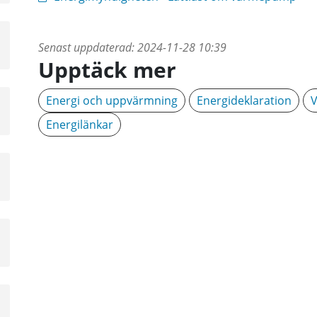
a
Senast uppdaterad:
2024-11-28 10:39
sta
Upptäck mer
å
Energi och uppvärmning
Energideklaration
V
a
sta
Energilänkar
å
a
sta
å
a
sta
å
a