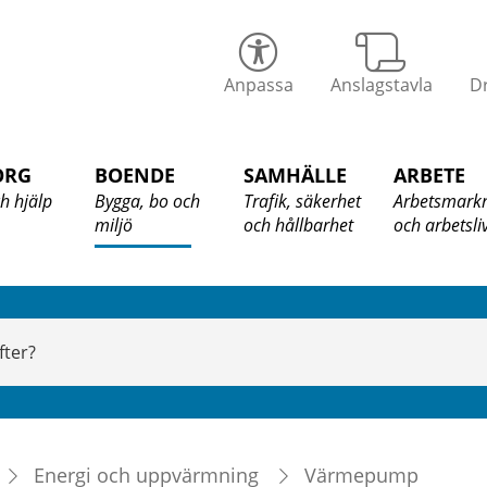
alix
Anpassa
Anslagstavla
Dr
ommun
ORG
BOENDE
SAMHÄLLE
ARBETE
h hjälp
Bygga, bo och
Trafik, säkerhet
Arbetsmark
miljö
och hållbarhet
och arbetsli
Energi och uppvärmning
Värmepump