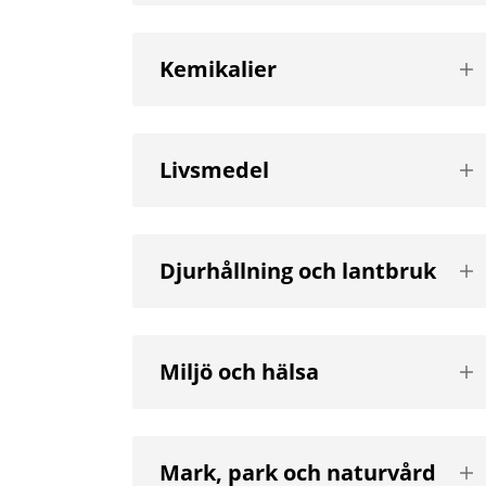
Vis
Kemikalier
nä
niv
Vis
Livsmedel
nä
niv
Vis
Djurhållning och lantbruk
nä
niv
Vis
Miljö och hälsa
nä
niv
Vis
Mark, park och naturvård