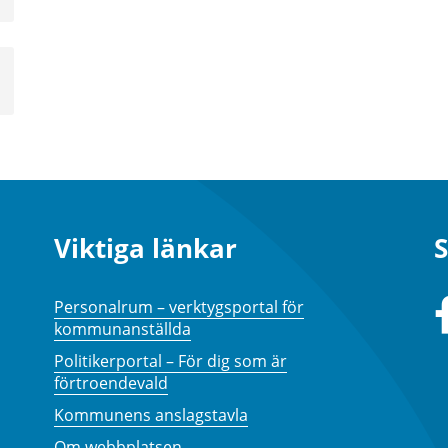
sta
å
a
sta
å
Viktiga länkar
S
Personalrum – verktygsportal för
kommunanställda
Politikerportal – För dig som är
förtroendevald
Kommunens anslagstavla
Om webbplatsen