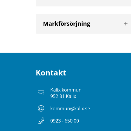
nä
niv
Vis
Markförsörjning
nä
niv
Kontakt
Kalix kommun
952 81 Kalix
kommun@kalix.se
0923 - 650 00