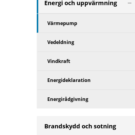
Vis
Energi och uppvärmning
nä
niv
Värmepump
Vedeldning
Vindkraft
Energideklaration
Energirådgivning
Brandskydd och sotning