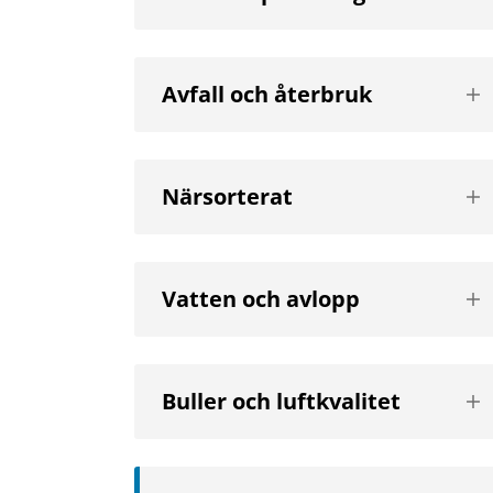
nä
niv
Vis
Avfall och återbruk
nä
niv
Vis
Närsorterat
nä
niv
Vis
Vatten och avlopp
nä
niv
Vis
Buller och luftkvalitet
nä
niv