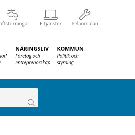
iftstörningar
E-tjänster
Felanmälan
NÄRINGSLIV
KOMMUN
nad
Företag och
Politik och
v
entreprenörskap
styrning
Sök