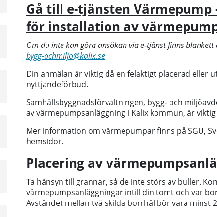
sta
Gå till e-tjänsten Värmepump 
å
för installation av värmepum
a
Om du inte kan göra ansökan via e-tjänst finns blankett a
sta
bygg-ochmiljo@kalix.se
å
Din anmälan är viktig då en felaktigt placerad eller
a
nyttjandeförbud.
sta
Samhällsbyggnadsförvaltningen, bygg- och miljöavde
å
av värmepumpsanläggning i Kalix kommun, är viktig i
a
Mer information om värmepumpar finns på SGU, Sv
sta
hemsidor.
å
Placering av värmepumpsanl
a
Ta hänsyn till grannar, så de inte störs av buller. Ko
sta
värmepumpsanläggningar intill din tomt och var borrh
å
Avståndet mellan två skilda borrhål bör vara minst 20