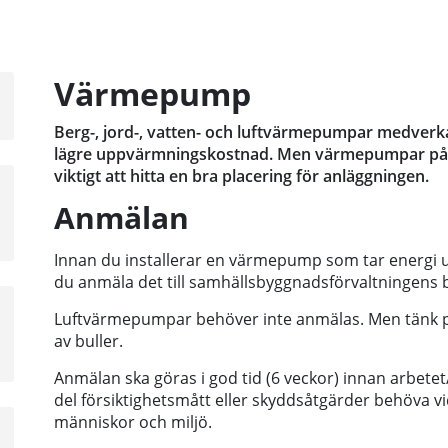
Värmepump
a
sta
Berg-, jord-, vatten- och luftvärmepumpar medverka
å
lägre uppvärmningskostnad. Men värmepumpar påve
viktigt att hitta en bra placering för anläggningen.
a
Anmälan
sta
å
Innan du installerar en värmepump som tar energi u
du anmäla det till samhällsbyggnadsförvaltningens 
a
Luftvärmepumpar behöver inte anmälas. Men tänk på
sta
av buller.
å
Anmälan ska göras i god tid (6 veckor) innan arbetet/i
del försiktighetsmått eller skyddsåtgärder behöva vi
människor och miljö.
a