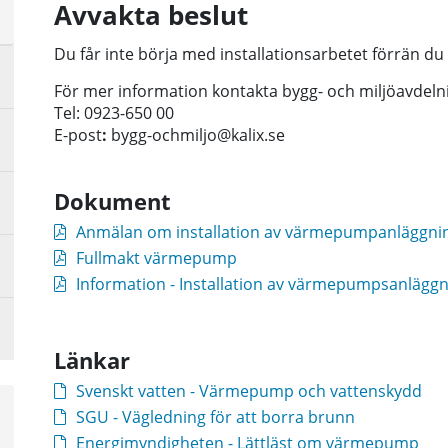
a
Avvakta beslut
sta
å
Du får inte börja med installationsarbetet förrän du
För mer information kontakta bygg- och miljöavdeln
Tel: 0923-650 00
E-post
:
bygg-ochmiljo@kalix.se
Dokument
Anmälan om installation av värmepumpanläggning 
Fullmakt värmepump
Information - Installation av värmepumpsanlägg
Länkar
Svenskt vatten - Värmepump och vattenskydd
SGU - Vägledning för att borra brunn
Energimyndigheten - Lättläst om värmepump