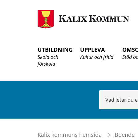
K
K
UTBILDNING
UPPLEVA
OMS
Skola och
Kultur och fritid
Stöd oc
förskola
Sök
Kalix kommuns hemsida
Boende