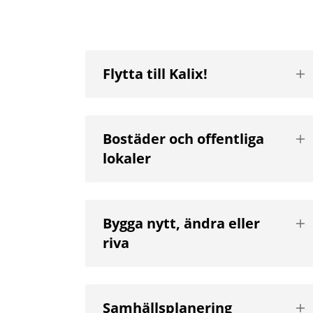
Vis
Flytta till Kalix!
nä
niv
Vis
Bostäder och offentliga
nä
lokaler
niv
Vis
Bygga nytt, ändra eller
nä
riva
niv
Vis
Samhällsplanering