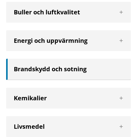
Visa
Buller och luftkvalitet
nästa
nivå
Visa
Energi och uppvärmning
nästa
nivå
Brandskydd och sotning
Visa
Kemikalier
nästa
nivå
Visa
Livsmedel
nästa
nivå