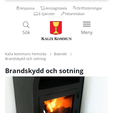
Anpassa
Anslagstavla
Driftstörningar
E-tjänster
Felanmälan
Kalix
Sök
Meny
Kommun
Kalix kommuns hemsida
Boende
Brandskydd och sotning
Brandskydd och sotning