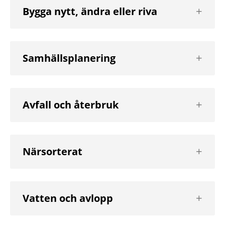
Visa
Bygga nytt, ändra eller riva
nästa
nivå
Visa
Samhällsplanering
nästa
nivå
Visa
Avfall och återbruk
nästa
nivå
Visa
Närsorterat
nästa
nivå
Visa
Vatten och avlopp
nästa
nivå