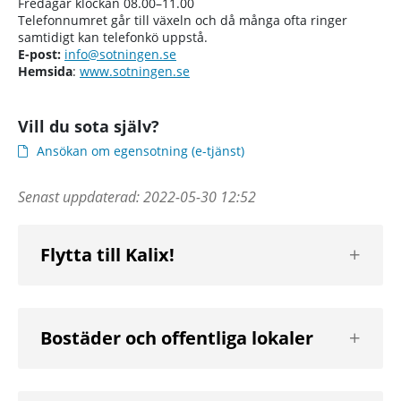
Fredagar klockan 08.00–11.00
Telefonnumret går till växeln och då många ofta ringer
samtidigt kan telefonkö uppstå.
E-post:
info@sotningen.se
Hemsida
:
www.sotningen.se
Vill du sota själv?
Ansökan om egensotning (e-tjänst)
Senast uppdaterad:
2022-05-30 12:52
Visa
Flytta till Kalix!
nästa
nivå
Visa
Bostäder och offentliga lokaler
nästa
nivå