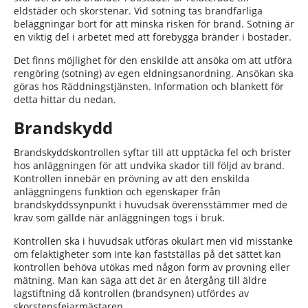
eldstäder och skorstenar. Vid sotning tas brandfarliga
beläggningar bort för att minska risken för brand. Sotning är
en viktig del i arbetet med att förebygga bränder i bostäder.
Det finns möjlighet för den enskilde att ansöka om att utföra
rengöring (sotning) av egen eldningsanordning. Ansökan ska
göras hos Räddningstjänsten. Information och blankett för
detta hittar du nedan.
Brandskydd
Brandskyddskontrollen syftar till att upptäcka fel och brister
hos anläggningen för att undvika skador till följd av brand.
Kontrollen innebär en prövning av att den enskilda
anläggningens funktion och egenskaper från
brandskyddssynpunkt i huvudsak överensstämmer med de
krav som gällde när anläggningen togs i bruk.
Kontrollen ska i huvudsak utföras okulärt men vid misstanke
om felaktigheter som inte kan fastställas på det sättet kan
kontrollen behöva utökas med någon form av provning eller
mätning. Man kan säga att det är en återgång till äldre
lagstiftning då kontrollen (brandsynen) utfördes av
skorstensfejarmästaren.