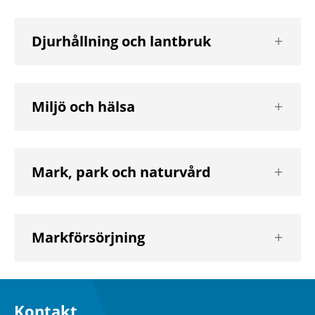
Visa
Djurhållning och lantbruk
nästa
nivå
Visa
Miljö och hälsa
nästa
nivå
Visa
Mark, park och naturvård
nästa
nivå
Visa
Markförsörjning
nästa
nivå
Kontakt