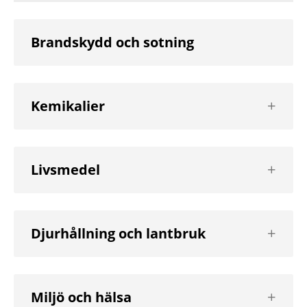
Brandskydd och sotning
Visa
Kemikalier
nästa
nivå
Visa
Livsmedel
nästa
nivå
Visa
Djurhållning och lantbruk
nästa
nivå
Visa
Miljö och hälsa
nästa