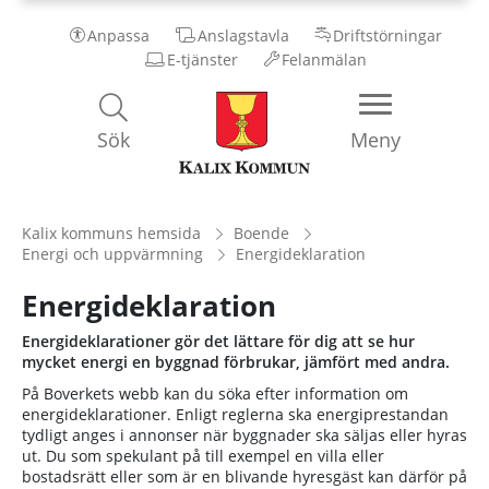
Anpassa
Anslagstavla
Driftstörningar
E-tjänster
Felanmälan
Kalix
Sök
Meny
Kommun
Kalix kommuns hemsida
Boende
Energi och uppvärmning
Energideklaration
Energideklaration
Energideklarationer gör det lättare för dig att se hur
mycket energi en byggnad förbrukar, jämfört med andra.
På Boverkets webb kan du söka efter information om
energideklarationer. Enligt reglerna ska energiprestandan
tydligt anges i annonser när byggnader ska säljas eller hyras
ut. Du som spekulant på till exempel en villa eller
bostadsrätt eller som är en blivande hyresgäst kan därför på