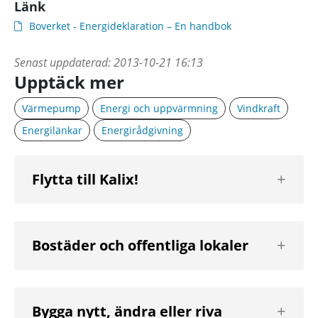
Länk
Boverket - Energideklaration – En handbok
Senast uppdaterad:
2013-10-21 16:13
Upptäck mer
Värmepump
Energi och uppvärmning
Vindkraft
Energilänkar
Energirådgivning
Visa
Flytta till Kalix!
nästa
nivå
Visa
Bostäder och offentliga lokaler
nästa
nivå
Visa
Bygga nytt, ändra eller riva
nästa