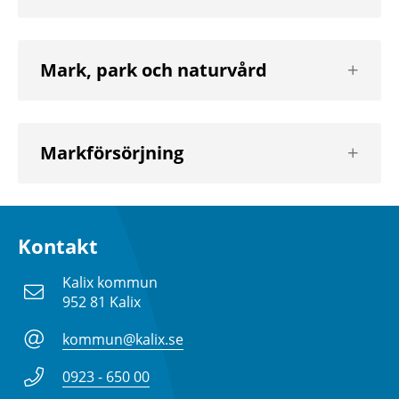
nivå
Visa
Mark, park och naturvård
nästa
nivå
Visa
Markförsörjning
nästa
nivå
Kontakt
Kalix kommun
952 81 Kalix
kommun@kalix.se
0923 - 650 00