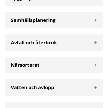
nivå
Visa
Samhällsplanering
nästa
nivå
Visa
Avfall och återbruk
nästa
nivå
Visa
Närsorterat
nästa
nivå
Visa
Vatten och avlopp
nästa
nivå
Visa