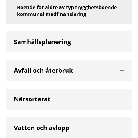
Boende för äldre av typ trygghetsboende –
kommunal medfinansiering
Visa
Samhällsplanering
nästa
nivå
Visa
Avfall och återbruk
nästa
nivå
Visa
Närsorterat
nästa
nivå
Visa
Vatten och avlopp
nästa
nivå