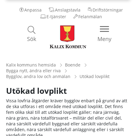
Anpassa
Anslagstavla
Driftstörningar
E-tjänster
Felanmälan
Kalix
Sök
Meny
Kommun
Kalix kommuns hemsida
Boende
Bygga nytt, ändra eller riva
Bygglov, andra lov och anmälan
Utökad lovplikt
Utökad lovplikt
Vissa lovfria åtgärder kräver bygglov enbart på grund av att
de ska utföras i ett område med utökad lovplikt. Det finns
fem olika skäl till att utökad lovplikt gäller; nära järnväg,
nära gräns, nära totalförsvaret – militär del eller civil del,
nära särskilt värdefull byggnad eller särskilt värdefulla
områden, nära särskilt värdefull anläggning eller i särskilt
värdefullt område.