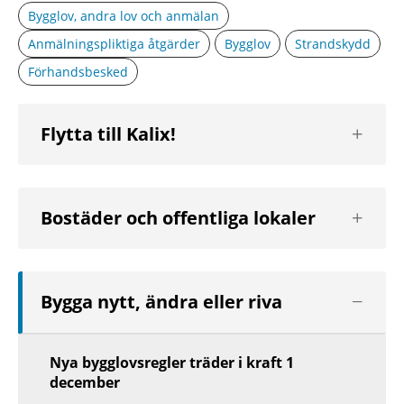
Bygglov, andra lov och anmälan
Anmälningspliktiga åtgärder
Bygglov
Strandskydd
Förhandsbesked
Visa
Flytta till Kalix!
nästa
nivå
Visa
Bostäder och offentliga lokaler
nästa
nivå
Visa
Bygga nytt, ändra eller riva
nästa
nivå
Nya bygglovsregler träder i kraft 1
december