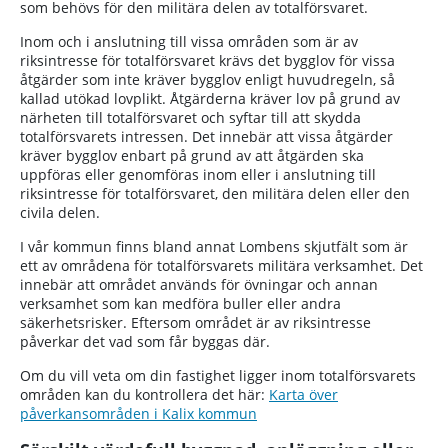
som behövs för den militära delen av totalförsvaret.
Inom och i anslutning till vissa områden som är av
riksintresse för totalförsvaret krävs det bygglov för vissa
åtgärder som inte kräver bygglov enligt huvudregeln, så
kallad utökad lovplikt. Åtgärderna kräver lov på grund av
närheten till totalförsvaret och syftar till att skydda
totalförsvarets intressen. Det innebär att vissa åtgärder
kräver bygglov enbart på grund av att åtgärden ska
uppföras eller genomföras inom eller i anslutning till
riksintresse för totalförsvaret, den militära delen eller den
civila delen.
I vår kommun finns bland annat Lombens skjutfält som är
ett av områdena för totalförsvarets militära verksamhet. Det
innebär att området används för övningar och annan
verksamhet som kan medföra buller eller andra
säkerhetsrisker. Eftersom området är av riksintresse
påverkar det vad som får byggas där.
Om du vill veta om din fastighet ligger inom totalförsvarets
områden kan du kontrollera det här:
Karta över
påverkansområden i Kalix kommun