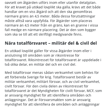
oavsett om åtgärden utförs inom eller utanför detaljplan.
För att kravet på utökad lovplikt ska gälla, krävs att det både
handlar om en viss åtgärd och att den ska genomföras
närmare gräns än 4,5 meter. Båda dessa förutsättningar
måste alltså vara uppfyllda. För åtgärder som placeras
närmare än 4,5 meter från en gräns, kan en granne i vissa
fall medge en närmare placering. Det är den som bygger
som ska se till att ett skriftligt medgivande finns.
Nära totalförsvaret – militär del & civil del
En utökad lovplikt gäller för vissa åtgärder inom eller i
anslutning till områden som är riksintresse för
totalförsvaret. Riksintresset för totalförsvaret är uppdelade i
två olika delar, en militär del och en civil del.
Med totalförsvar menas sådan verksamhet som behövs för
att förbereda Sverige för krig. Totalförsvaret består av
militär verksamhet, militärt försvar, och av civil verksamhet,
civilt försvar. För den civila delen av riksintresset för
totalförsvaret är det Myndigheten för civilt försvar, MCF, som
är ansvarig myndighet för att identifiera områden och
anläggningar. Det är Försvarsmakten som är ansvarig
myndighet för att identifiera de områden och anläggningar