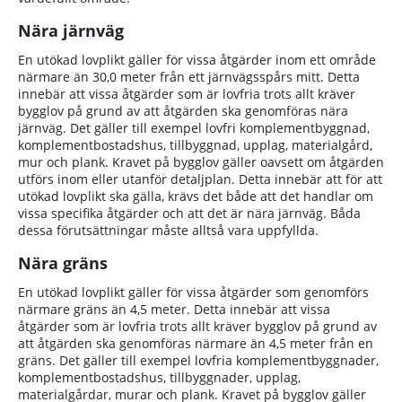
Nära järnväg
En utökad lovplikt gäller för vissa åtgärder inom ett område
närmare än 30,0 meter från ett järnvägsspårs mitt. Detta
innebär att vissa åtgärder som är lovfria trots allt kräver
bygglov på grund av att åtgärden ska genomföras nära
järnväg. Det gäller till exempel lovfri komplementbyggnad,
komplementbostadshus, tillbyggnad, upplag, materialgård,
mur och plank. Kravet på bygglov gäller oavsett om åtgärden
utförs inom eller utanför detaljplan. Detta innebär att för att
utökad lovplikt ska gälla, krävs det både att det handlar om
vissa specifika åtgärder och att det är nära järnväg. Båda
dessa förutsättningar måste alltså vara uppfyllda.
Nära gräns
En utökad lovplikt gäller för vissa åtgärder som genomförs
närmare gräns än 4,5 meter. Detta innebär att vissa
åtgärder som är lovfria trots allt kräver bygglov på grund av
att åtgärden ska genomföras närmare än 4,5 meter från en
gräns. Det gäller till exempel lovfria komplementbyggnader,
komplementbostadshus, tillbyggnader, upplag,
materialgårdar, murar och plank. Kravet på bygglov gäller