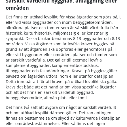
Särskilt värdefull byggnad, anläggning eller
områden
Det finns en utökad lovplikt, för vissa åtgärder som görs på, i,
eller vid vissa byggnader och inom bebyggelseområden,
allmänna platser och tomter som är särskilt värdefulla från
historisk, kulturhistorisk, miljömässig eller konstnärlig
synpunkt. Dessa brukar benämnas 8:13-byggnader och 8:13-
områden. Vissa åtgärder som är lovfria kräver bygglov på
grund av att åtgärden ska uppföras eller genomföras på, i
eller vid byggnader eller områden, platser och tomter som
är särskilt värdefulla. Det gäller till exempel lovfria
komplementbyggnader, komplementbostadshus,
tillbyggnader och fasadändringar. Kravet på bygglov gäller
oavsett om åtgärden utförs inom eller utanför detaljplan.
Detta innebär att för att kravet på utökad lovplikt ska gälla,
krävs det både att det handlar om vissa specifika åtgärder
och att det finns en särskilt värdefull byggnad,
bebyggelseområde, allmän plats eller tomt.
Det finns två sätt att avgöra om något är särskilt värdefullt
och om utökad lovplikt därmed gäller. Det kan antingen
finnas en bestämmelse om skydd av kulturvärde i detaljplan
eller områdesbestämmelser. Eller så finns det ingen