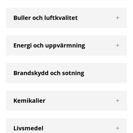
Visa
Buller och luftkvalitet
nästa
nivå
Visa
Energi och uppvärmning
nästa
nivå
Brandskydd och sotning
Visa
Kemikalier
nästa
nivå
Visa
Livsmedel
nästa