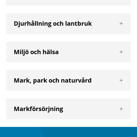
nivå
Visa
Djurhållning och lantbruk
nästa
nivå
Visa
Miljö och hälsa
nästa
nivå
Visa
Mark, park och naturvård
nästa
nivå
Visa
Markförsörjning
nästa
nivå