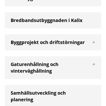
nästa
nivå
Bredbandsutbyggnaden i Kalix
Visa
Byggprojekt och driftstörningar
nästa
nivå
Visa
Gaturenhållning och
nästa
vinterväghållning
nivå
Samhällsutveckling och
planering