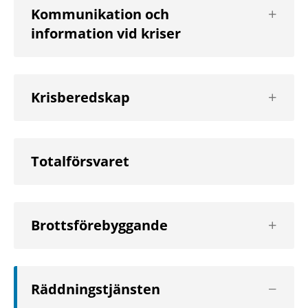
Visa
Kommunikation och
nästa
information vid kriser
nivå
Visa
Krisberedskap
nästa
nivå
Totalförsvaret
Visa
Brottsförebyggande
nästa
nivå
Visa
Räddningstjänsten
nästa
nivå