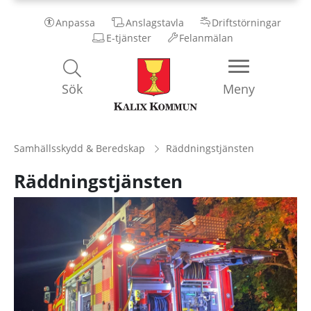
Anpassa
Anslagstavla
Driftstörningar
E-tjänster
Felanmälan
Kalix
Sök
Meny
Kommun
Samhällsskydd & Beredskap
Räddningstjänsten
Räddningstjänsten