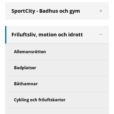
Visa
SportCity - Badhus och gym
nästa
nivå
Visa
Friluftsliv, motion och idrott
nästa
nivå
Allemansrätten
Badplatser
Båthamnar
Cykling och friluftskartor