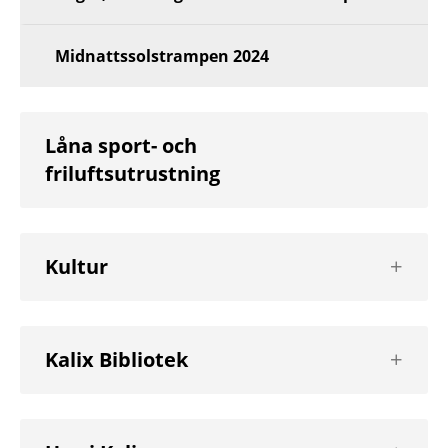
Midnattssolstrampen 2024
Låna sport- och
friluftsutrustning
Visa
Kultur
nästa
nivå
Visa
Kalix Bibliotek
nästa
nivå
Visa