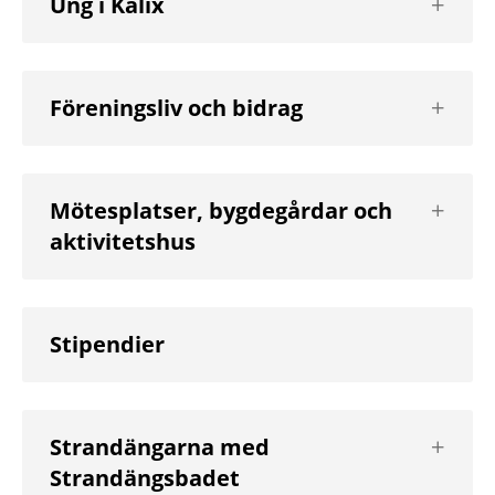
Ung i Kalix
nästa
nivå
Visa
Föreningsliv och bidrag
nästa
nivå
Visa
Mötesplatser, bygdegårdar och
nästa
aktivitetshus
nivå
Stipendier
Visa
Strandängarna med
nästa
Strandängsbadet
nivå