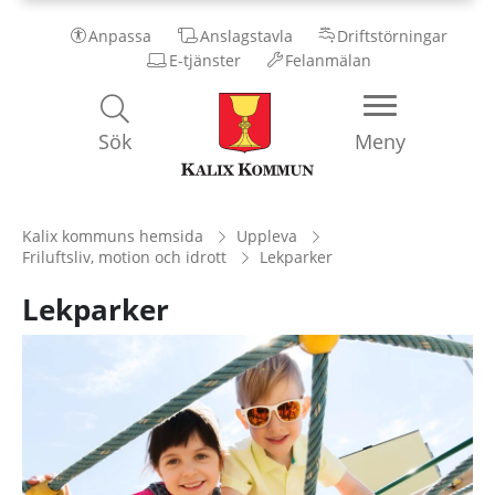
Anpassa
Anslagstavla
Driftstörningar
E-tjänster
Felanmälan
Kalix
Sök
Meny
Kommun
Kalix kommuns hemsida
Uppleva
Friluftsliv, motion och idrott
Lekparker
Lekparker