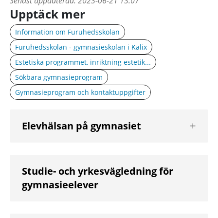
Senast uppdaterad:
2023-06-21 13:07
Upptäck mer
Information om Furuhedsskolan
Furuhedsskolan - gymnasieskolan i Kalix
Estetiska programmet, inriktning estetik...
Sökbara gymnasieprogram
Gymnasieprogram och kontaktuppgifter
Visa
Elevhälsan på gymnasiet
nästa
nivå
Studie- och yrkesvägledning för
gymnasieelever