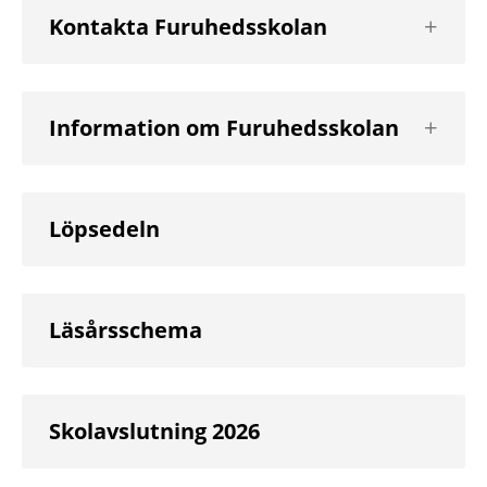
Visa
Kontakta Furuhedsskolan
nästa
nivå
Visa
Information om Furuhedsskolan
nästa
nivå
Löpsedeln
Läsårsschema
Skolavslutning 2026