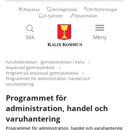
Anpassa
Anslagstavla
Driftstörningar
E-tjänster
Felanmälan
Kalix
Sök
Meny
Kommun
Furuhedsskolan - gymnasieskolan i Kalix
Anpassad gymnasieskola
Program på anpassad gymnasieskola
Programmet för administration, handel och
varuhantering
Programmet för
administration, handel och
varuhantering
Programmet för administration, handel och varuhantering