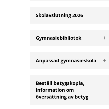
Skolavslutning 2026
Vis
Gymnasiebibliotek
nä
niv
Vis
Anpassad gymnasieskola
nä
niv
Beställ betygskopia,
information om
översättning av betyg