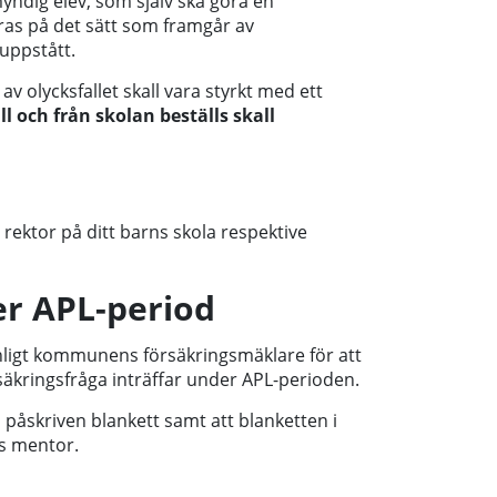
yndig elev, som själv ska göra en
as på det sätt som framgår av
 uppstått.
av olycksfallet skall vara styrkt med ett
ll och från skolan beställs skall
 rektor på ditt barns skola respektive
er APL-period
nligt kommunens försäkringsmäklare för att
äkringsfråga inträffar under APL-perioden.
h påskriven blankett samt att blanketten i
os mentor.