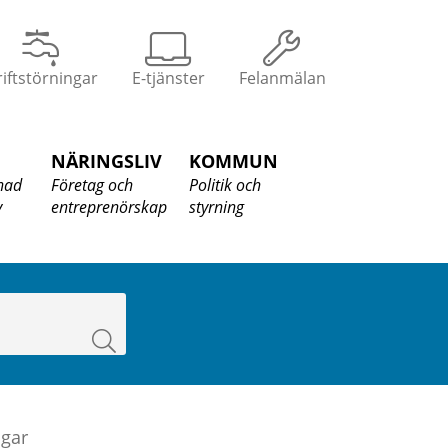
iftstörningar
E-tjänster
Felanmälan
NÄRINGSLIV
KOMMUN
nad
Företag och
Politik och
v
entreprenörskap
styrning
Sök
ngar