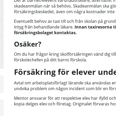
Det är barnet/elevens vårdnadshavare, alternativt m
skadeanmälan när så behövs. Skadeanmälan ska gör
försäkringsbeskedet, även om några kostnader inte
Eventuellt behov av taxi till och från skolan på grund 
intyg från behandlande läkare.
Innan taxiresorna ti
försäkringsbolaget kontaktas.
Osäker?
Om du har frågor kring skolförsäkringen vänd dig till
förskolechefen på ditt barns förskola.
Försäkring för elever und
Avtal om arbetsplatsförlagt lärande ska användas e
undvika problem om någon incident som blir en förs
Mentor ansvarar för att respektive elev
har ifylld oc
kopia delges elev och företag. Originalet förvaras h