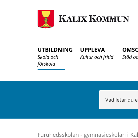
K
K
UTBILDNING
UPPLEVA
OMS
Skola och
Kultur och fritid
Stöd oc
förskola
Sök
Furuhedsskolan - gymnasieskolan i Kal