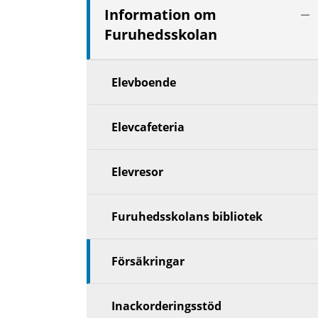
Vis
Information om
nä
Furuhedsskolan
niv
Elevboende
Elevcafeteria
Elevresor
Furuhedsskolans bibliotek
Försäkringar
Inackorderingsstöd