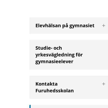
Vis
Elevhälsan på gymnasiet
nä
niv
Studie- och
yrkesvägledning för
gymnasieelever
Vis
Kontakta
nä
Furuhedsskolan
niv