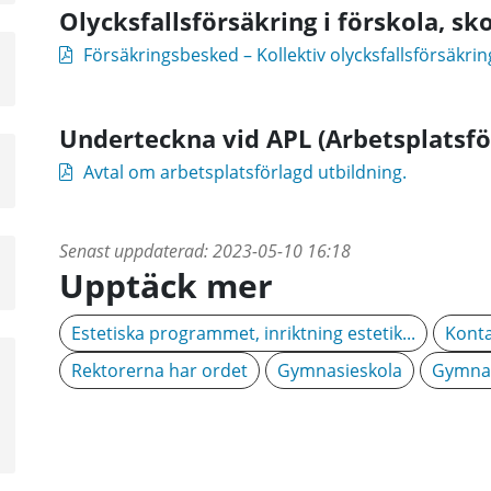
Olycksfallsförsäkring i förskola, s
Försäkringsbesked – Kollektiv olycksfallsförsäkri
Underteckna vid APL (Arbetsplatsfö
a
Avtal om arbetsplatsförlagd utbildning.
sta
å
Senast uppdaterad:
2023-05-10 16:18
a
Upptäck mer
sta
å
Estetiska programmet, inriktning estetik...
Konta
Rektorerna har ordet
Gymnasieskola
Gymnas