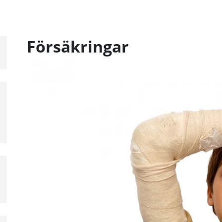
Försäkringar
a
sta
å
a
sta
å