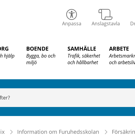
alix
Anpassa
Anslagstavla
Dr
ommun
ORG
BOENDE
SAMHÄLLE
ARBETE
h hjälp
Bygga, bo och
Trafik, säkerhet
Arbetsmark
miljö
och hållbarhet
och arbetsli
ix
Information om Furuhedsskolan
Försäkri