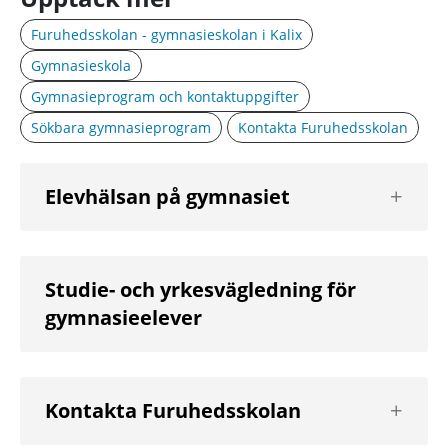
Furuhedsskolan - gymnasieskolan i Kalix
Gymnasieskola
Gymnasieprogram och kontaktuppgifter
Sökbara gymnasieprogram
Kontakta Furuhedsskolan
Visa
Elevhälsan på gymnasiet
nästa
nivå
Studie- och yrkesvägledning för
gymnasieelever
Visa
Kontakta Furuhedsskolan
nästa
nivå