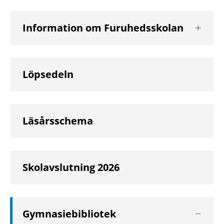
Visa
Information om Furuhedsskolan
nästa
nivå
Löpsedeln
Läsårsschema
Skolavslutning 2026
Visa
Gymnasiebibliotek
nästa