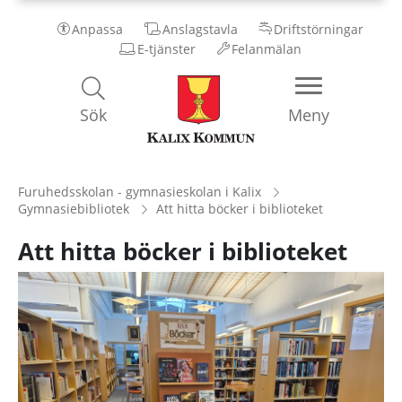
Anpassa
Anslagstavla
Driftstörningar
E-tjänster
Felanmälan
Kalix
Sök
Meny
Kommun
Furuhedsskolan - gymnasieskolan i Kalix
Gymnasiebibliotek
Att hitta böcker i biblioteket
Att hitta böcker i biblioteket