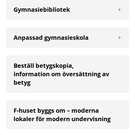
Visa
Gymnasiebibliotek
nästa
nivå
Visa
Anpassad gymnasieskola
nästa
nivå
Beställ betygskopia,
information om översättning av
betyg
F-huset byggs om – moderna
lokaler för modern undervisning