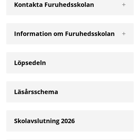
Visa
Kontakta Furuhedsskolan
nästa
nivå
Visa
Information om Furuhedsskolan
nästa
nivå
Löpsedeln
Läsårsschema
Skolavslutning 2026