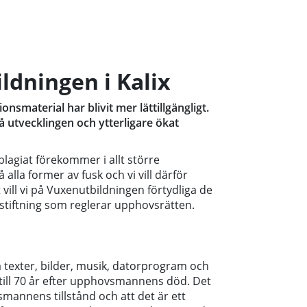
ldningen i Kalix
nsmaterial har blivit mer lättillgängligt.
t på utvecklingen och ytterligare ökat
plagiat förekommer i allt större
 alla former av fusk och vi vill därför
ill vi på Vuxenutbildningen förtydliga de
gstiftning som reglerar upphovsrätten.
 texter, bilder, musik, datorprogram och
till 70 år efter upphovsmannens död. Det
mannens tillstånd och att det är ett