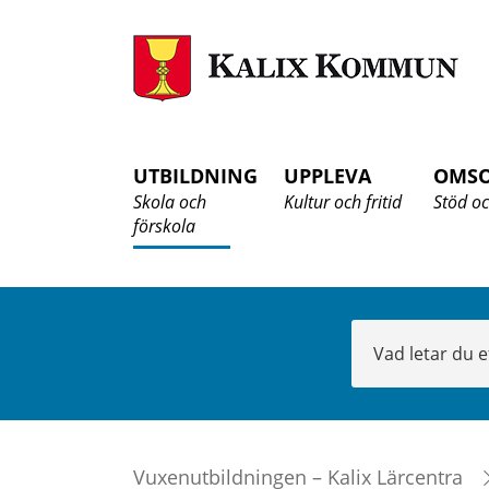
K
K
UTBILDNING
UPPLEVA
OMS
Skola och
Kultur och fritid
Stöd oc
förskola
Sök
Vuxenutbildningen – Kalix Lärcentra