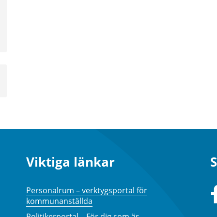
Viktiga länkar
S
Personalrum – verktygsportal för
kommunanställda
Politikerportal – För dig som är