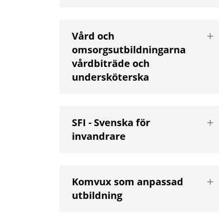
Vis
Vård och
nä
omsorgsutbildningarna
niv
vårdbiträde och
undersköterska
Vis
SFI - Svenska för
nä
invandrare
niv
Vis
Komvux som anpassad
nä
utbildning
niv