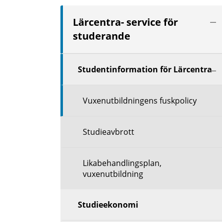
Vis
Lärcentra- service för
nä
studerande
niv
Vis
Studentinformation för Lärcentra
nä
niv
Vuxenutbildningens fuskpolicy
Studieavbrott
Likabehandlingsplan,
vuxenutbildning
Studieekonomi