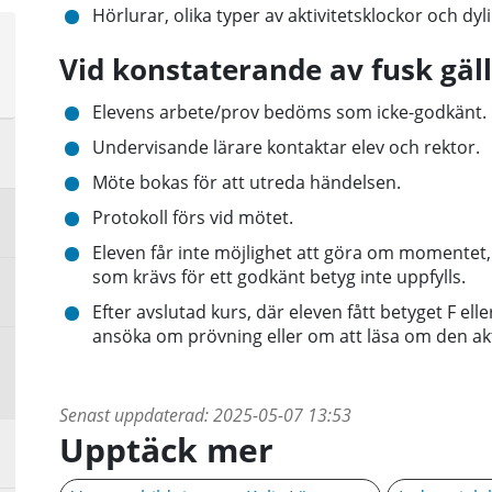
Hörlurar, olika typer av aktivitetsklockor och dylik
a
Vid konstaterande av fusk gäll
sta
å
Elevens arbete/prov bedöms som icke-godkänt.
a
Undervisande lärare kontaktar elev och rektor.
sta
Möte bokas för att utreda händelsen.
å
Protokoll förs vid mötet.
Eleven får inte möjlighet att göra om momentet, vi
som krävs för ett godkänt betyg inte uppfylls.
Efter avslutad kurs, där eleven fått betyget F ell
ansöka om prövning eller om att läsa om den ak
Senast uppdaterad:
2025-05-07 13:53
Upptäck mer