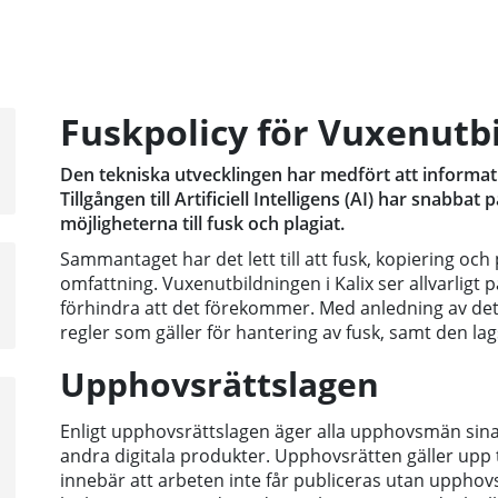
Fuskpolicy för Vuxenutbi
a
sta
Den tekniska utvecklingen har medfört att informatio
å
Tillgången till Artificiell Intelligens (AI) har snabba
möjligheterna till fusk och plagiat.
Sammantaget har det lett till att fusk, kopiering och 
omfattning. Vuxenutbildningen i Kalix ser allvarligt på
förhindra att det förekommer. Med anledning av det v
regler som gäller för hantering av fusk, samt den la
Upphovsrättslagen
a
sta
Enligt upphovsrättslagen äger alla upphovsmän sina
å
andra digitala produkter. Upphovsrätten gäller upp 
innebär att arbeten inte får publiceras utan upphovs