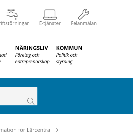
iftstörningar
E-tjänster
Felanmälan
NÄRINGSLIV
KOMMUN
nad
Företag och
Politik och
v
entreprenörskap
styrning
Sök
mation för Lärcentra