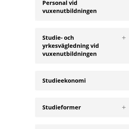
Personal vid
vuxenutbildningen
Vis
Studie- och
nä
yrkesvägledning vid
niv
vuxenutbildningen
Studieekonomi
Vis
Studieformer
nä
niv