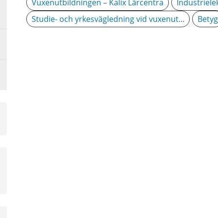
Vuxenutbildningen – Kalix Lärcentra
Industriele
Studie- och yrkesvägledning vid vuxenut...
Betyg