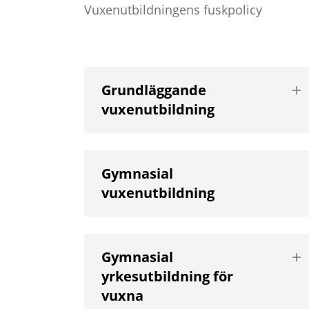
Vuxenutbildningens fuskpolicy
Vis
Grundläggande
nä
vuxenutbildning
niv
Gymnasial
vuxenutbildning
Vis
Gymnasial
nä
yrkesutbildning för
niv
vuxna