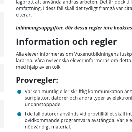
lagbrott att använda andras arbeten. Det är dock till
omfattning. I dess fall skall det tydligt framgå var c
citerar.
a
sta
Inlämningsuppgifter, där dessa regler inte beaktas
å
Information och regler
Alla elever informeras om Vuxenutbildningens fusk
lärarna. Våra nysvenska elever informeras om detta
med hjälp av en tolk.
a
sta
Provregler:
å
Varken muntlig eller skriftlig kommunikation är t
surfplattor, datorer och andra typer av elektron
undanstoppade.
a
sta
I de fall datorer används vid provtillfället skall
å
ovidkommande programvara avstängda. Varje ele
nödvändigt material.