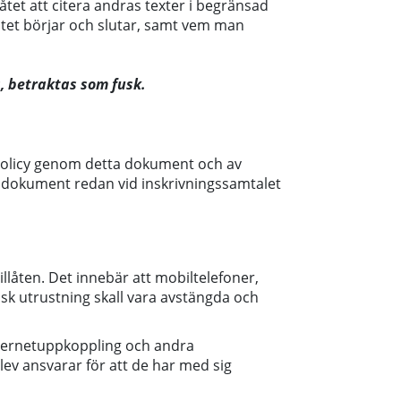
åtet att citera andras texter i begränsad
itatet börjar och slutar, samt vem man
, betraktas som fusk.
policy genom detta dokument och av
 dokument redan vid inskrivningssamtalet
illåten. Det innebär att mobiltelefoner,
isk utrustning skall vara avstängda och
 internetuppkoppling och andra
v ansvarar för att de har med sig