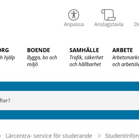
alix
Anpassa
Anslagstavla
Dr
ommun
ORG
BOENDE
SAMHÄLLE
ARBETE
h hjälp
Bygga, bo och
Trafik, säkerhet
Arbetsmark
miljö
och hållbarhet
och arbetsli
Lärcentra- service för studerande
Studentinfor