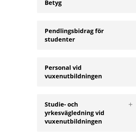
Betyg
Pendlingsbidrag för
studenter
Personal vid
vuxenutbildningen
Vis
Studie- och
nä
yrkesvägledning vid
niv
vuxenutbildningen