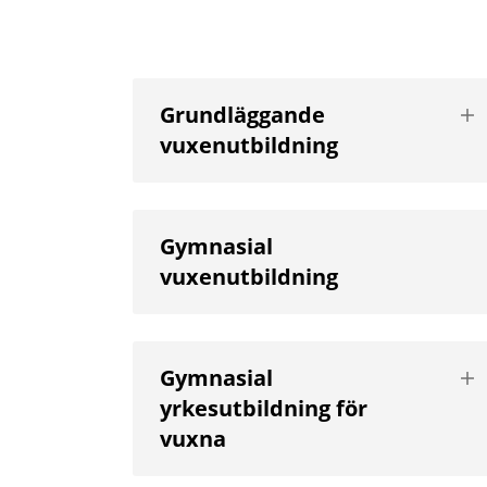
Vis
Grundläggande
nä
vuxenutbildning
niv
Gymnasial
vuxenutbildning
Vis
Gymnasial
nä
yrkesutbildning för
niv
vuxna