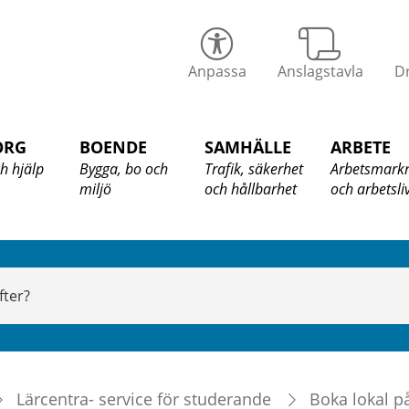
alix
Anpassa
Anslagstavla
Dr
ommun
ORG
BOENDE
SAMHÄLLE
ARBETE
h hjälp
Bygga, bo och
Trafik, säkerhet
Arbetsmark
miljö
och hållbarhet
och arbetsli
Lärcentra- service för studerande
Boka lokal p