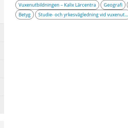
a
Vuxenutbildningen – Kalix Lärcentra
Geografi
sta
Betyg
Studie- och yrkesvägledning vid vuxenut...
å