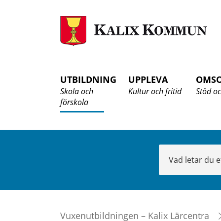
K
K
UTBILDNING
UPPLEVA
OMS
Skola och
Kultur och fritid
Stöd oc
förskola
Sök
Vuxenutbildningen – Kalix Lärcentra