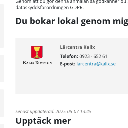
Genom att du gör denna anmälan så godkänner du at
dataskyddsförordningen GDPR.
a
sta
Du bokar lokal genom mig
å
Lärcentra Kalix
Telefon:
0923 - 652 61
a
E-post:
larcentra@kalix.se
sta
å
a
sta
å
Senast uppdaterad:
2025-05-07 13:45
Upptäck mer