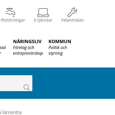
iftstörningar
E-tjänster
Felanmälan
NÄRINGSLIV
KOMMUN
nad
Företag och
Politik och
v
entreprenörskap
styrning
Sök
å lärcentra