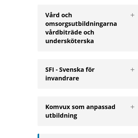
Vis
Vård och
nä
omsorgsutbildningarna
niv
vårdbiträde och
undersköterska
Vis
SFI - Svenska för
nä
invandrare
niv
Vis
Komvux som anpassad
nä
utbildning
niv