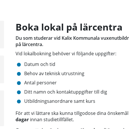
Boka lokal på lärcentra
a
sta
Du som studerar vid Kalix Kommunala vuxenutbildni
å
på lärcentra.
Vid lokalbokning behöver vi följande uppgifter:
Datum och tid
Behov av teknisk utrustning
Antal personer
Ditt namn och kontaktuppgifter till dig
a
Utbildningsanordnare samt kurs
sta
å
För att vi lättare ska kunna tillgodose dina önskemå
dagar
innan studietillfället.