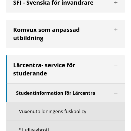
SFI - Svenska för invandrare
nästa
nivå
Visa
Komvux som anpassad
nästa
utbildning
nivå
Visa
Lärcentra- service för
nästa
studerande
nivå
Visa
Studentinformation för Lärcentra
nästa
nivå
Vuxenutbildningens fuskpolicy
Studieavbrott