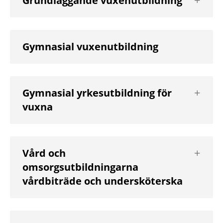
Grundläggande vuxenutbildning
nästa
nivå
Gymnasial vuxenutbildning
Visa
Gymnasial yrkesutbildning för
nästa
vuxna
nivå
Visa
Vård och
nästa
omsorgsutbildningarna
nivå
vårdbiträde och undersköterska
Visa