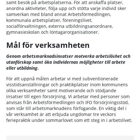
samt besök på arbetsplatserna. För att anskaffa platser,
anordna aktiviteter, följa upp och stötta varje individ sker
samverkan med bland annat Arbetsförmedlingen,
kommunala arbetsplatser, föreningslivet,
socialförvaltningen, externa utbildningsanordnare,
gymnasieskolan och löntagarorganisationer.
Mål för verksamheten
Genom arbetsmarknadsinsatser motverka arbetslöshet och
utanförskap samt öka individernas möjligheter till arbete
eller utbildning.
För att uppnå målen arbetar vi med subventionerade
visstidsanställningar och praktikplatser inom kommunens
olika verksamheter samt motiverande och stödjande
insatser till egen försörjning. Vi arbetar med personer som
anvisas från Arbetsförmedlingen och IFO försörjningsstöd,
som står till arbetsmarknadens förfogande. En viktig del i
vår verksamhet är att erbjuda ungdomar tre veckors
feriepraktik under sommarlovet som ett steg in i arbetslivet.