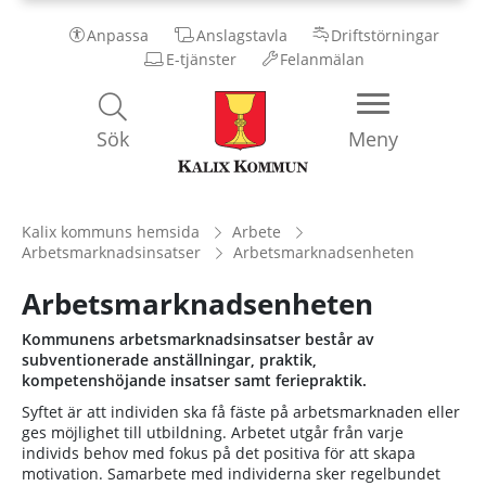
Anpassa
Anslagstavla
Driftstörningar
E-tjänster
Felanmälan
Kalix
Sök
Meny
Kommun
Kalix kommuns hemsida
Arbete
Arbetsmarknadsinsatser
Arbetsmarknadsenheten
Arbetsmarknadsenheten
Kommunens arbetsmarknadsinsatser består av
subventionerade anställningar, praktik,
kompetenshöjande insatser samt feriepraktik.
Syftet är att individen ska få fäste på arbetsmarknaden eller
ges möjlighet till utbildning. Arbetet utgår från varje
individs behov med fokus på det positiva för att skapa
motivation. Samarbete med individerna sker regelbundet