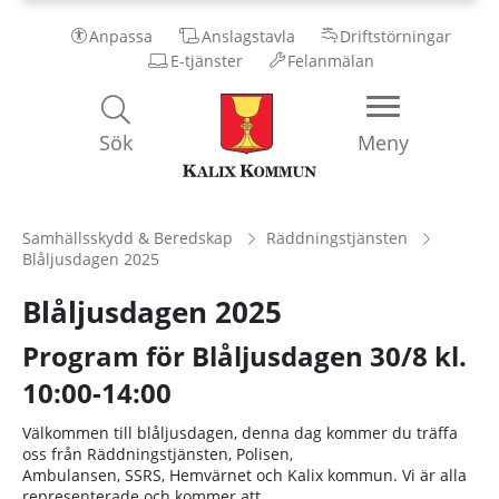
Anpassa
Anslagstavla
Driftstörningar
E-tjänster
Felanmälan
Kalix
Sök
Meny
Kommun
Samhällsskydd & Beredskap
Räddningstjänsten
Blåljusdagen 2025
Blåljusdagen 2025
Program för Blåljusdagen 30/8 kl.
10:00-14:00
Välkommen till blåljusdagen, denna dag kommer du träffa
oss från Räddningstjänsten, Polisen,
Ambulansen, SSRS, Hemvärnet och Kalix kommun. Vi är alla
representerade och kommer att