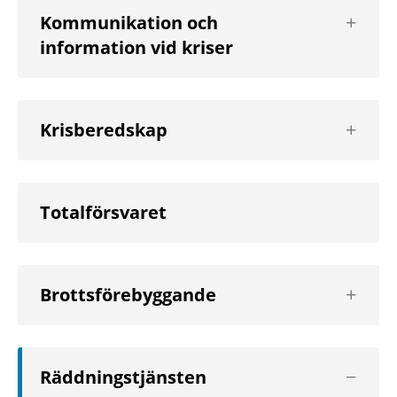
Visa
Kommunikation och
nästa
information vid kriser
nivå
Visa
Krisberedskap
nästa
nivå
Totalförsvaret
Visa
Brottsförebyggande
nästa
nivå
Visa
Räddningstjänsten
nästa