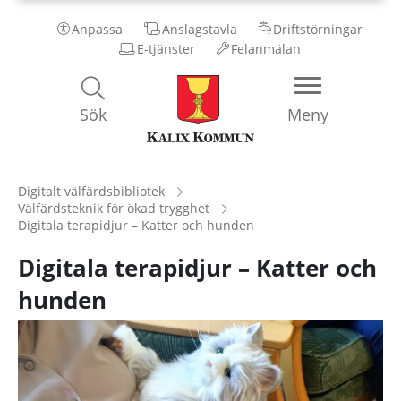
Anpassa
Anslagstavla
Driftstörningar
E-tjänster
Felanmälan
Kalix
Sök
Meny
Kommun
Digitalt välfärdsbibliotek
Välfärdsteknik för ökad trygghet
Digitala terapidjur – Katter och hunden
Digitala terapidjur – Katter och
hunden