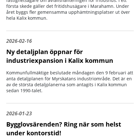
fastighetsägare om avfallshanteringen för fritidshus. I ett
första skede gäller det fritidshusägare i Marahamn. Under
året byggs fler gemensamma upphämtningsplatser ut över
hela Kalix kommun.
2026-02-16
Ny detaljplan öppnar för
industriexpansion i Kalix kommun
Kommunfullmäktige beslutade måndagen den 9 februari att
anta detaljplanen för Myrskatans industriområde. Det är en
av de största detaljplanerna som antagits i Kalix kommun
sedan 1990-talet.
2026-01-23
Bygglovsärenden? Ring när som helst
under kontorstid!