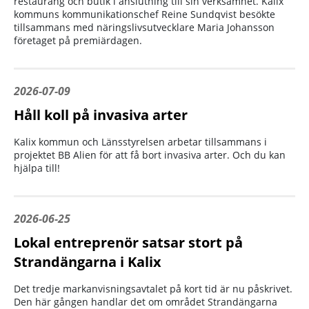
restaurang och butik i anslutning till sin verksamhet. Kalix
kommuns kommunikationschef Reine Sundqvist besökte
tillsammans med näringslivsutvecklare Maria Johansson
företaget på premiärdagen.
2026-07-09
Håll koll på invasiva arter
Kalix kommun och Länsstyrelsen arbetar tillsammans i
projektet BB Alien för att få bort invasiva arter. Och du kan
hjälpa till!
2026-06-25
Lokal entreprenör satsar stort på
Strandängarna i Kalix
Det tredje markanvisningsavtalet på kort tid är nu påskrivet.
Den här gången handlar det om området Strandängarna