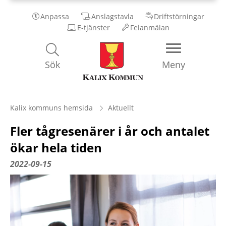
Anpassa
Anslagstavla
Driftstörningar
E-tjänster
Felanmälan
Kalix
Sök
Meny
Kommun
Kalix kommuns hemsida
Aktuellt
Fler tågresenärer i år och antalet
ökar hela tiden
2022-09-15