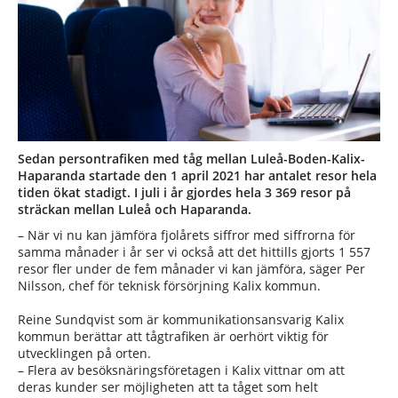
Sedan persontrafiken med tåg mellan Luleå-Boden-Kalix-
Haparanda startade den 1 april 2021 har antalet resor hela
tiden ökat stadigt. I juli i år gjordes hela 3 369 resor på
sträckan mellan Luleå och Haparanda.
– När vi nu kan jämföra fjolårets siffror med siffrorna för
samma månader i år ser vi också att det hittills gjorts 1 557
resor fler under de fem månader vi kan jämföra, säger Per
Nilsson, chef för teknisk försörjning Kalix kommun.
Reine Sundqvist som är kommunikationsansvarig Kalix
kommun berättar att tågtrafiken är oerhört viktig för
utvecklingen på orten.
– Flera av besöksnäringsföretagen i Kalix vittnar om att
deras kunder ser möjligheten att ta tåget som helt