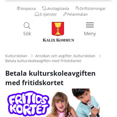
Anpassa
Anslagstavla
Driftstörningar
E-tjänster
Felanmälan
Kalix
Sök
Meny
Kommun
Kulturskolan
Ansökan och avgifter, kulturskolan
Betala kulturskoleavgiften med fritidskortet
Betala kulturskoleavgiften
med fritidskortet