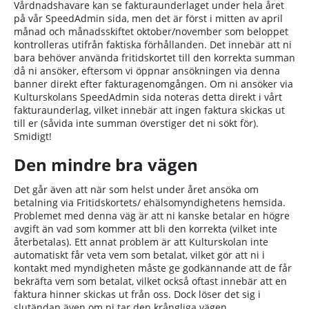
Vårdnadshavare kan se fakturaunderlaget under hela året
på vår SpeedAdmin sida, men det är först i mitten av april
månad och månadsskiftet oktober/november som beloppet
kontrolleras utifrån faktiska förhållanden. Det innebär att ni
bara behöver använda fritidskortet till den korrekta summan
då ni ansöker, eftersom vi öppnar ansökningen via denna
banner direkt efter fakturagenomgången. Om ni ansöker via
Kulturskolans SpeedAdmin sida noteras detta direkt i vårt
fakturaunderlag, vilket innebär att ingen faktura skickas ut
till er (såvida inte summan överstiger det ni sökt för).
Smidigt!
Den mindre bra vägen
Det går även att när som helst under året ansöka om
betalning via Fritidskortets/ ehälsomyndighetens hemsida.
Problemet med denna väg är att ni kanske betalar en högre
avgift än vad som kommer att bli den korrekta (vilket inte
återbetalas). Ett annat problem är att Kulturskolan inte
automatiskt får veta vem som betalat, vilket gör att ni i
kontakt med myndigheten måste ge godkännande att de får
bekräfta vem som betalat, vilket också oftast innebär att en
faktura hinner skickas ut från oss. Dock löser det sig i
slutändan även om ni tar den krångliga vägen.