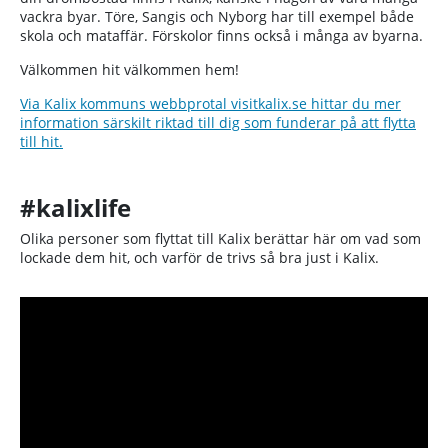
vackra byar. Töre, Sangis och Nyborg har till exempel både
skola och mataffär. Förskolor finns också i många av byarna.
Välkommen hit välkommen hem!
Via Kalix kommuns webbprotal visitkalix.se hittar du mer
information särskilt riktad till dig som funderar på att flytta
till hit.
#kalixlife
Olika personer som flyttat till Kalix berättar här om vad som
lockade dem hit, och varför de trivs så bra just i Kalix.