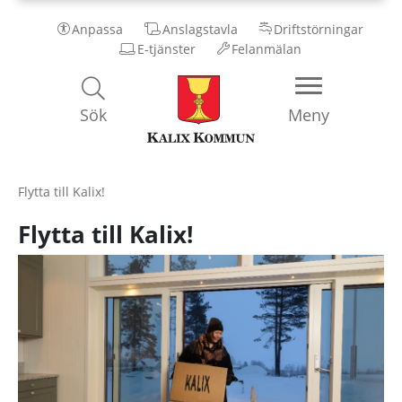
Anpassa
Anslagstavla
Driftstörningar
E-tjänster
Felanmälan
Kalix
Sök
Meny
Kommun
Flytta till Kalix!
Flytta till Kalix!