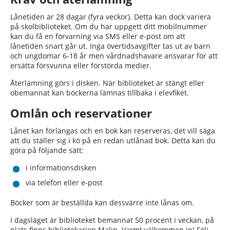
Lånetiden är 28 dagar (fyra veckor). Detta kan dock variera
på skolbiblioteket. Om du har uppgett ditt mobilnummer
kan du få en förvarning via SMS eller e-post om att
lånetiden snart går ut. Inga övertidsavgifter tas ut av barn
och ungdomar 6-18 år men vårdnadshavare ansvarar för att
ersätta försvunna eller förstörda medier.
Återlämning görs i disken. När biblioteket är stängt eller
obemannat kan böckerna lämnas tillbaka i elevfiket.
Omlån och reservationer
Lånet kan förlängas och en bok kan reserveras, det vill säga
att du ställer sig i kö på en redan utlånad bok. Detta kan du
göra på följande sätt:
i informationsdisken
via telefon eller e-post
Böcker som är beställda kan dessvärre inte lånas om.
I dagsläget är biblioteket bemannat 50 procent i veckan, på
plats finns bibliotekarien Malin. Varmt välkommen in! Följ