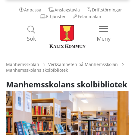
Anpassa
Anslagstavla
Driftstörningar
E-tjänster
Felanmälan
Kalix
Sök
Meny
Kommun
Manhemsskolan
Verksamheten på Manhemsskolan
Manhemsskolans skolbibliotek
Manhemsskolans skolbibliotek