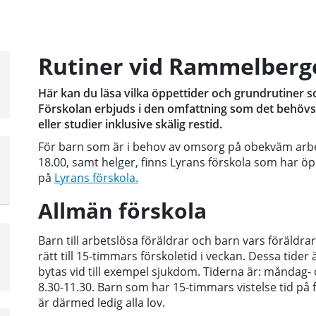
Rutiner vid Rammelberge
Här kan du läsa vilka öppettider och grundrutiner 
Förskolan erbjuds i den omfattning som det behövs,
eller studier inklusive skälig restid.
För barn som är i behov av omsorg på obekväm arbet
18.00, samt helger, finns Lyrans förskola som har öp
på
Lyrans förskola.
Allmän förskola
a
Barn till arbetslösa föräldrar och barn vars föräldr
sta
rätt till 15-timmars förskoletid i veckan. Dessa tide
å
bytas vid till exempel sjukdom. Tiderna är: måndag-
8.30-11.30. Barn som har 15-timmars vistelse tid på 
är därmed ledig alla lov.