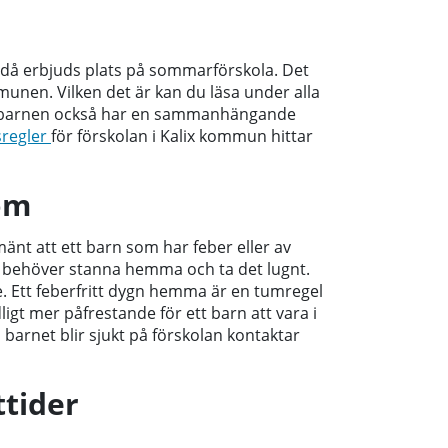
 då erbjuds plats på sommarförskola. Det
munen. Vilken det är kan du läsa under alla
t barnen också har en sammanhängande
sregler
för förskolan i Kalix kommun hittar
dom
änt att ett barn som har feber eller av
m behöver stanna hemma och ta det lugnt.
e. Ett feberfritt dygn hemma är en tumregel
igt mer påfrestande för ett barn att vara i
arnet blir sjukt på förskolan kontaktar
ttider