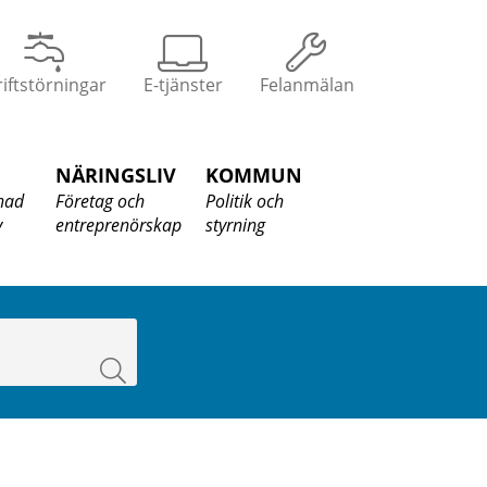
iftstörningar
E-tjänster
Felanmälan
NÄRINGSLIV
KOMMUN
nad
Företag och
Politik och
v
entreprenörskap
styrning
Sök