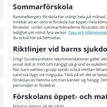
a
Sommarförskola
sta
å
Rammelbergets förskola har stängt hela juli månad,
innebär att en central förskola har öppet i hela kom
förskolor. Under sommarmånaderna förutsätts at
ledighet om minst fyra veckor.
Taxa och tillämpning
du också här på hemsidan.
Riktlinjer vid barns sjuk
Enligt Socialstyrelsens rekommendationer gäller allm
annat skäl är trött och hängigt på grund av sjukdo
När barn samlas i grupp sprids också smittan lättar
samt två dygn vid magsjuka. Tänk på att det är betydl
förskolan än hemma om man känner sig hängig. Om b
personalen er föräldrar.
Förskolans öppet- och ma
Måndag–fredag, 06.00–18.00.