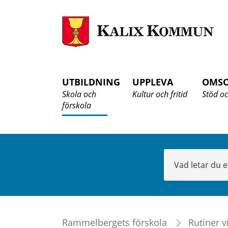
K
K
UTBILDNING
UPPLEVA
OMS
Skola och
Kultur och fritid
Stöd oc
förskola
Sök
Rammelbergets förskola
Rutiner 