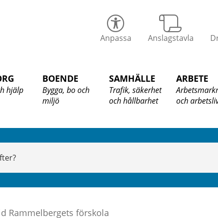
alix
Anpassa
Anslagstavla
Dr
ommun
ORG
BOENDE
SAMHÄLLE
ARBETE
h hjälp
Bygga, bo och
Trafik, säkerhet
Arbetsmark
miljö
och hållbarhet
och arbetsli
vid Rammelbergets förskola